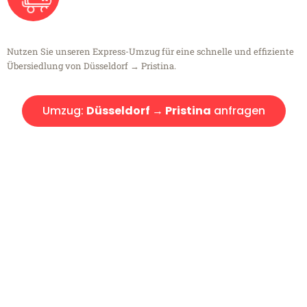
Nutzen Sie unseren Express-Umzug für eine schnelle und effiziente
Übersiedlung von Düsseldorf → Pristina.
Umzug:
Düsseldorf → Pristina
anfragen
Kostenlose Beratung!
Sie haben Fragen?
Sie haben Fragen zu Ihrem Transport oder benötigen eine Beratung
bezüglich Ihres Umzug?
Rufen Sie uns gerne an, unser Team aus Experten freut sich, Ihnen
kostenlos weiterzuhelfen!