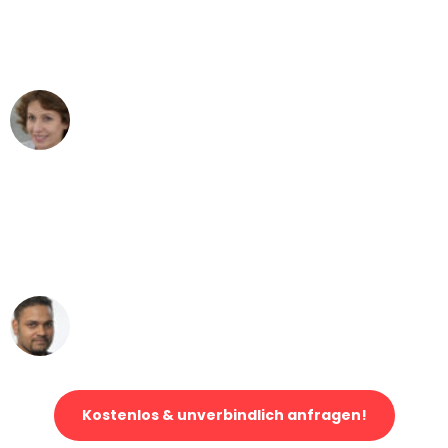
Düsseldorf nach Wien nicht vorstellen
können - DANKE!"
Maria W
Umzug von Düsseldorf nach Wien
"Mein Klavier kam in unter 24 Stunden
ohne einen Kratzer an - ein
erstklassiger Service!"
Ümit Y.
Klaviertransport in Düsseldorf
Kostenlos & unverbindlich anfragen!