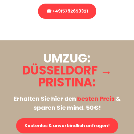
☎ +4915792653321
Stattdessen eine unverbindliche Anfrage senden
UMZUG:
DÜSSELDORF →
PRISTINA:
Erhalten Sie hier den
besten Preis
&
sparen Sie mind. 50€!
Kostenlos & unverbindlich anfragen!