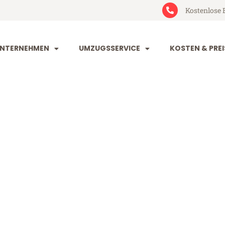
Kostenlose 
NTERNEHMEN
UMZUGSSERVICE
KOSTEN & PREI
orf Triesenbe
riesenberg (ab 199€)