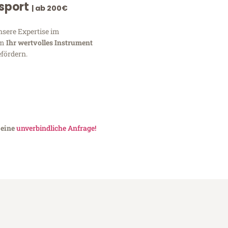
nsport
| ab 200€
nsere Expertise im
um
Ihr wertvolles Instrument
fördern.
 eine
unverbindliche Anfrage!