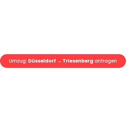
Express-Abwicklung in unter 2
Über 15 Jahre Erfahrung mit 
Angebot erhalten in unter 30 
Umzug:
Düsseldorf → Triesenberg
anfragen
Alle Umzugsanfragen sind zu 100% kostenlos & unverbind