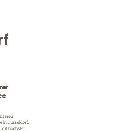
rf
rer
Kostenlose Beratung!
ce
Sie 
unseren
Frag
 in Düsseldorf,
 mit höchster