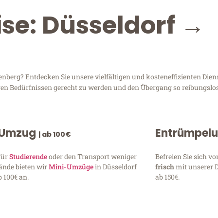
ise: Düsseldorf →
berg? Entdecken Sie unsere vielfältigen und kosteneffizienten Dien
Ihren Bedürfnissen gerecht zu werden und den Übergang so reibungslos
 Umzug
Entrümpel
| ab 100€
für
Studierende
oder den Transport weniger
Befreien Sie sich 
ände bieten wir
Mini-Umzüge
in Düsseldorf
frisch
mit unserer 
 100€ an.
ab 150€.