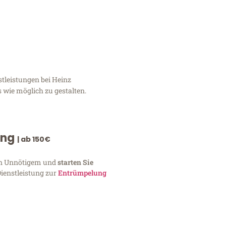
stleistungen bei Heinz
 wie möglich zu gestalten.
ung
| ab 150€
von Unnötigem und
starten Sie
Dienstleistung zur
Entrümpelung