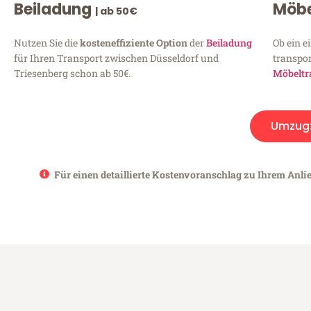
Beiladung
Möbe
| ab 50€
Nutzen Sie die
kosteneffiziente Option
der
Beiladung
Ob ein e
für Ihren Transport zwischen Düsseldorf und
transpor
Triesenberg schon ab 50€.
Möbeltr
Umzug
Für einen detaillierte Kostenvoranschlag zu Ihrem Anlie