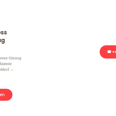
Sie haben Fragen zu Ihrem
Beratung bezüglich Ihres
Rufen Sie uns gerne an, un
ess
Ihnen kostenlos weiterzuh
ug
☎ +4
xpress-Umzug
fiziente
Stattdessen eine u
eldorf →
en