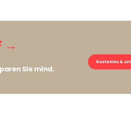
F →
Kostenlos & un
paren Sie mind.