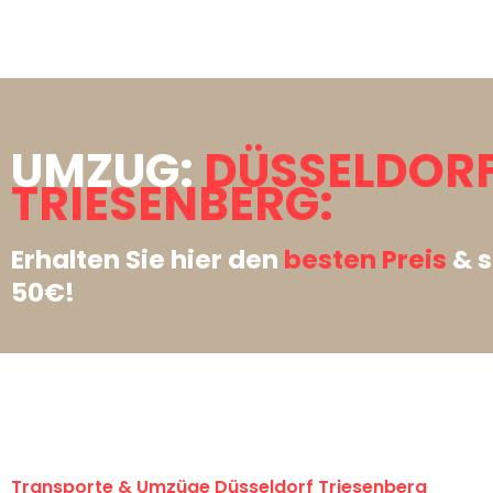
UMZUG:
DÜSSELDOR
TRIESENBERG:
Erhalten Sie hier den
besten Preis
& s
50€!
Transporte & Umzüge Düsseldorf Triesenberg