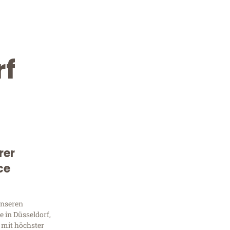
rf
rer
Kostenlose Beratung!
ce
Sie 
unseren
Frag
 in Düsseldorf,
 mit höchster