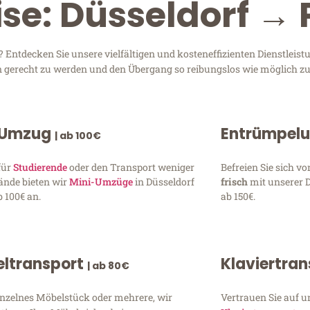
se: Düsseldorf → 
 Entdecken Sie unsere vielfältigen und kosteneffizienten Dienstleis
sen gerecht zu werden und den Übergang so reibungslos wie möglich zu
 Umzug
Entrümpel
| ab 100€
für
Studierende
oder den Transport weniger
Befreien Sie sich 
ände bieten wir
Mini-Umzüge
in Düsseldorf
frisch
mit unserer 
 100€ an.
ab 150€.
ltransport
Klaviertra
| ab 80€
inzelnes Möbelstück oder mehrere, wir
Vertrauen Sie auf u