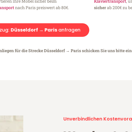
tieren Ihre Möbel sicher beim
Klaviertransport
, 
ansport
nach Paris preiswert ab 80€.
sicher
ab 200€ zu be
zug:
Düsseldorf → Paris
anfragen
liegen für die Strecke Düsseldorf → Paris schicken Sie uns bitte ei
Unverbindlichen Kostenvora