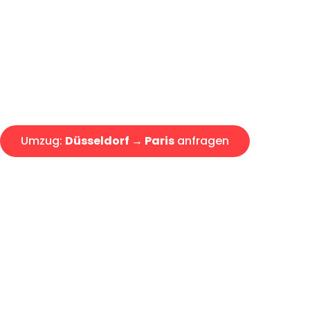
Express-Abwicklung in unter 2
Über 15 Jahre Erfahrung mit 
Angebot erhalten in unter 30 
Umzug:
Düsseldorf → Paris
anfragen
Alle Umzugsanfragen sind zu 100% kostenlos & unverbind