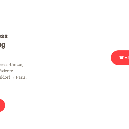
Sie haben Fragen zu Ihrem
Beratung bezüglich Ihres
Rufen Sie uns gerne an, un
ess
Ihnen kostenlos weiterzuh
ug
☎ +4
xpress-Umzug
fiziente
Stattdessen eine u
ldorf → Paris.