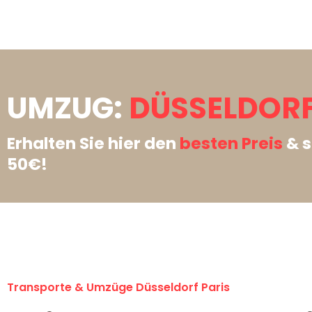
UMZUG:
DÜSSELDORF
Erhalten Sie hier den
besten Preis
& s
50€!
Transporte & Umzüge Düsseldorf Paris