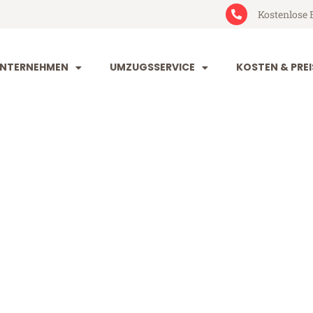
Kostenlose 
NTERNEHMEN
UMZUGSSERVICE
KOSTEN & PREI
orf Paris
ris (ab 199€)