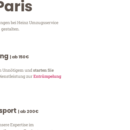
Paris
tungen bei Heinz Umzugsservice
 gestalten.
ung
| ab 150€
von Unnötigem und
starten Sie
Dienstleistung zur
Entrümpelung
nsport
| ab 200€
nsere Expertise im