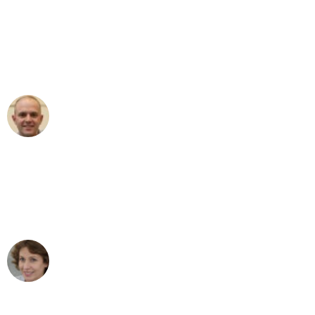
"Erste Klasse! Ein großes Dankeschön
an das gesamte Team von Heinz
Umzugsservice für ihren
außergewöhnlichen Service!"
Frederik F.
Umzug in Düsseldorf
"Besser hätte ich mir den Umzug von
Düsseldorf nach Wien nicht vorstellen
können - DANKE!"
Maria W
Umzug von Düsseldorf nach Wien