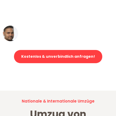
"Mein Klavier kam in unter 24 Stunden
ohne einen Kratzer an - ein
erstklassiger Service!"
Ümit Y.
Klaviertransport in Düsseldorf
Kostenlos & unverbindlich anfragen!
Jetzt anfragen und der nächste glückliche Kunde werden. Alle
Umzugsanfragen sind zu
100% kostenlos & unverbindlich!
Nationale & Internationale Umzüge
Umzug von