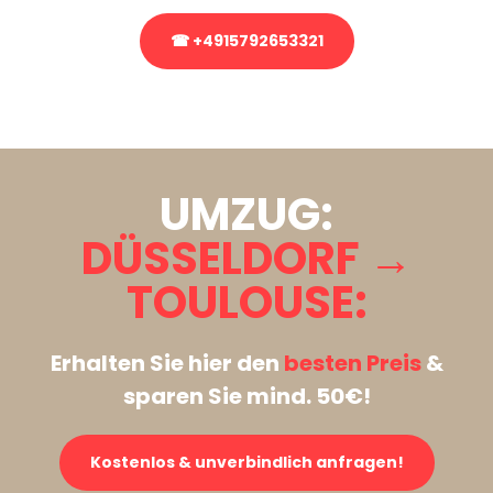
☎ +4915792653321
Stattdessen eine unverbindliche Anfrage senden
UMZUG:
DÜSSELDORF →
TOULOUSE:
Erhalten Sie hier den
besten Preis
&
sparen Sie mind. 50€!
Kostenlos & unverbindlich anfragen!