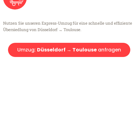
Nutzen Sie unseren Express-Umzug für eine schnelle und effiziente
Übersiedlung von Düsseldorf → Toulouse.
Umzug:
Düsseldorf → Toulouse
anfragen
Kostenlose Beratung!
Sie haben Fragen?
Sie haben Fragen zu Ihrem Transport oder benötigen eine Beratung
bezüglich Ihres Umzug?
Rufen Sie uns gerne an, unser Team aus Experten freut sich, Ihnen
kostenlos weiterzuhelfen!