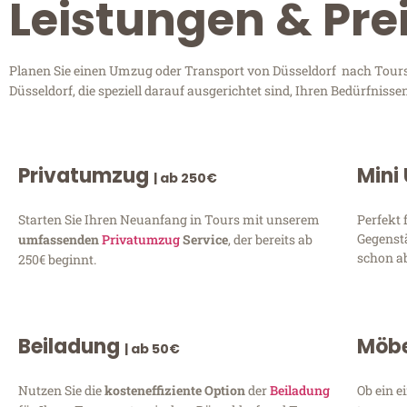
Leistungen & Pre
Planen Sie einen Umzug oder Transport von Düsseldorf nach Tours?
Düsseldorf, die speziell darauf ausgerichtet sind, Ihren Bedürfnis
Privatumzug
Mini
| ab 250€
Starten Sie Ihren Neuanfang in Tours mit unserem
Perfekt 
Gegenst
umfassenden
Privatumzug
Service
, der bereits ab
schon ab
250€ beginnt.
Beiladung
Möbe
| ab 50€
Nutzen Sie die
kosteneffiziente Option
der
Beiladung
Ob ein e