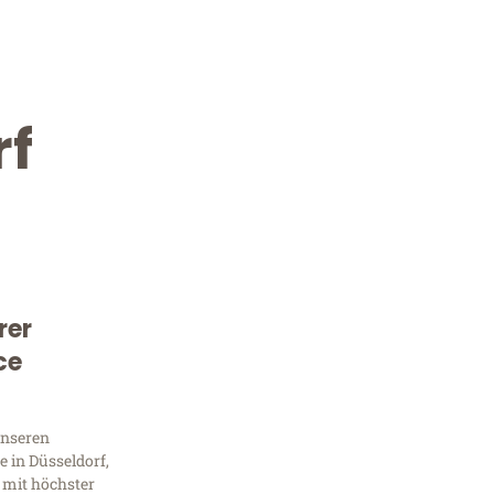
rf
rer
Kostenlose Beratung!
ce
Sie 
unseren
Frag
 in Düsseldorf,
 mit höchster