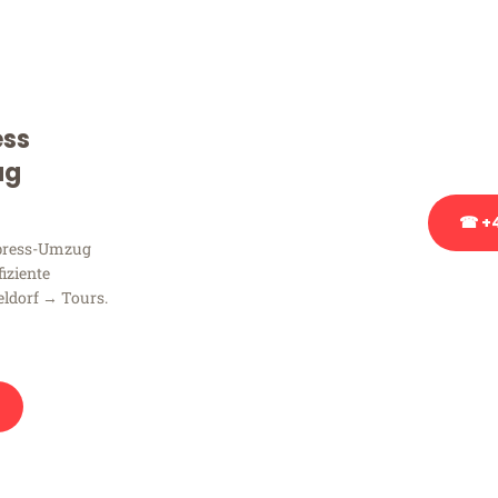
Sie haben Fragen zu Ihrem
Beratung bezüglich Ihres
Rufen Sie uns gerne an, un
ess
Ihnen kostenlos weiterzuh
ug
☎ +4
xpress-Umzug
fiziente
Stattdessen eine u
ldorf → Tours.