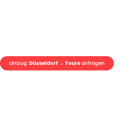
Express-Abwicklung in unter 2
Über 15 Jahre Erfahrung mit 
Angebot erhalten in unter 30 
Umzug:
Düsseldorf → Tours
anfragen
Alle Umzugsanfragen sind zu 100% kostenlos & unverbind