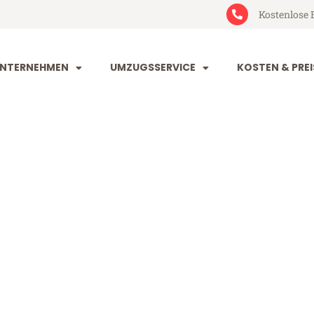
Kostenlose 
NTERNEHMEN
UMZUGSSERVICE
KOSTEN & PREI
orf Tours
ours (ab 199€)