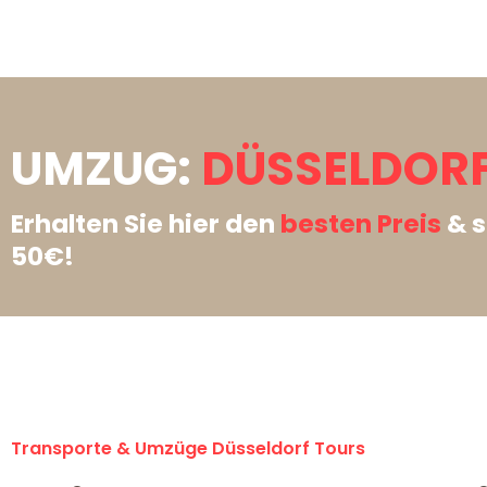
UMZUG:
DÜSSELDORF
Erhalten Sie hier den
besten Preis
& s
50€!
Transporte & Umzüge Düsseldorf Tours