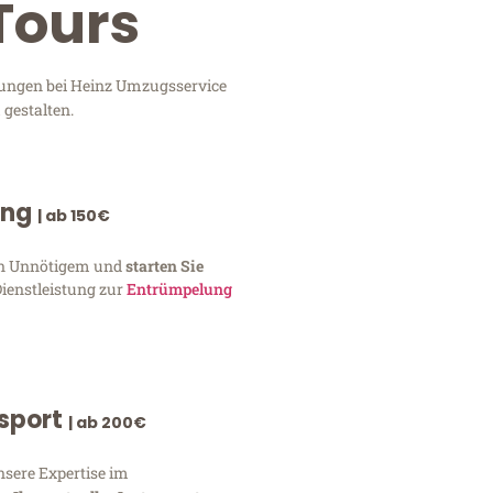
Tours
stungen bei Heinz Umzugsservice
 gestalten.
ung
| ab 150€
von Unnötigem und
starten Sie
Dienstleistung zur
Entrümpelung
nsport
| ab 200€
nsere Expertise im