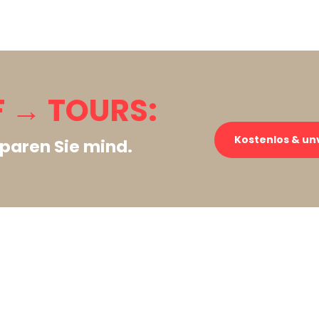
 → TOURS:
Kostenlos & un
paren Sie mind.