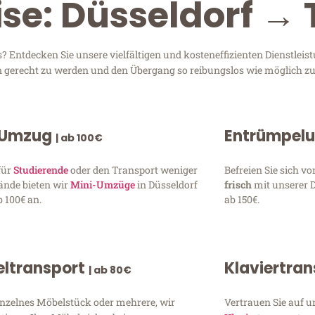
ise: Düsseldorf → 
 Entdecken Sie unsere vielfältigen und kosteneffizienten Dienstlei
sen gerecht zu werden und den Übergang so reibungslos wie möglich zu
 Umzug
Entrümpel
| ab 100€
für
Studierende
oder den Transport weniger
Befreien Sie sich 
ände bieten wir
Mini-Umzüge
in Düsseldorf
frisch
mit unserer 
 100€ an.
ab 150€.
ltransport
Klaviertra
| ab 80€
inzelnes Möbelstück oder mehrere, wir
Vertrauen Sie auf u