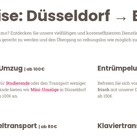
ise: Düsseldorf 
o? Entdecken Sie unsere vielfältigen und kosteneffizienten Dienst
sen gerecht zu werden und den Übergang so reibungslos wie möglich zu
 Umzug
Entrümpel
| ab 100€
für
Studierende
oder den Transport weniger
Befreien Sie sich 
ände bieten wir
Mini-Umzüge
in Düsseldorf
frisch
mit unserer 
 100€ an.
ab 150€.
ltransport
Klaviertra
| ab 80€