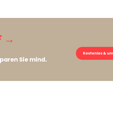
F →
Kostenlos & un
paren Sie mind.