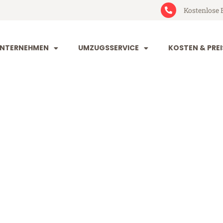
Kostenlose 
NTERNEHMEN
UMZUGSSERVICE
KOSTEN & PREI
dorf Bergamo
Bergamo (ab 199€)