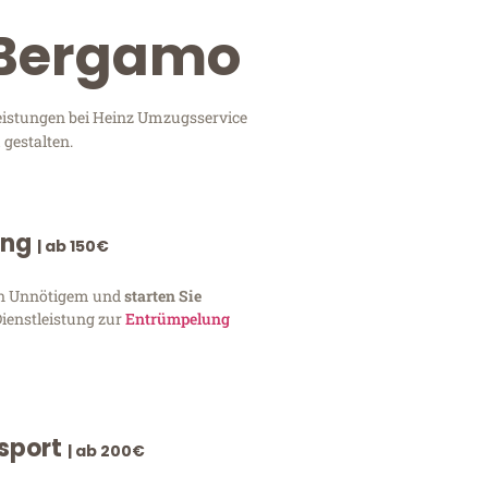
→ Bergamo
leistungen bei Heinz Umzugsservice
 gestalten.
ung
| ab 150€
von Unnötigem und
starten Sie
Dienstleistung zur
Entrümpelung
nsport
| ab 200€