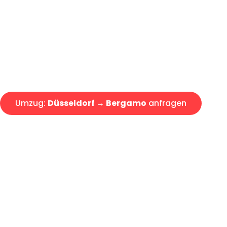
Express-Abwicklung in unter 2
Über 15 Jahre Erfahrung mit 
Angebot erhalten in unter 30 
Umzug:
Düsseldorf → Bergamo
anfragen
Alle Umzugsanfragen sind zu 100% kostenlos & unverbind