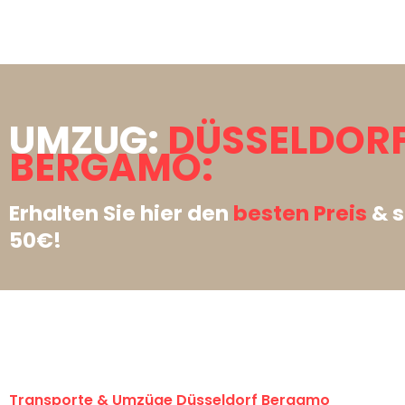
UMZUG:
DÜSSELDOR
BERGAMO:
Erhalten Sie hier den
besten Preis
& s
50€!
Transporte & Umzüge Düsseldorf Bergamo