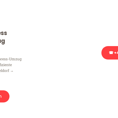
Sie haben Fragen zu Ihrem
Beratung bezüglich Ihres
Rufen Sie uns gerne an, un
ess
Ihnen kostenlos weiterzuh
ug
☎ +4
xpress-Umzug
fiziente
Stattdessen eine u
eldorf →
n