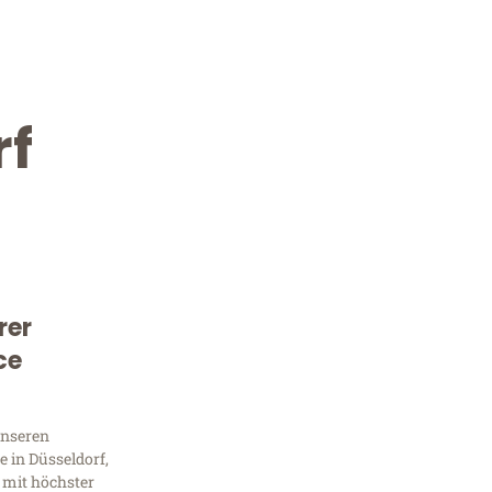
rf
rer
Kostenlose Beratung!
ce
Sie 
unseren
Frag
 in Düsseldorf,
 mit höchster