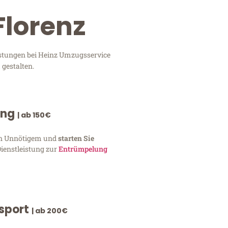
Florenz
eistungen bei Heinz Umzugsservice
 gestalten.
ung
| ab 150€
von Unnötigem und
starten Sie
Dienstleistung zur
Entrümpelung
nsport
| ab 200€