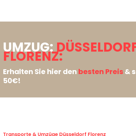
UMZUG:
DÜSSELDOR
FLORENZ:
Erhalten Sie hier den
besten Preis
& s
50€!
Transporte & Umzüge Düsseldorf Florenz