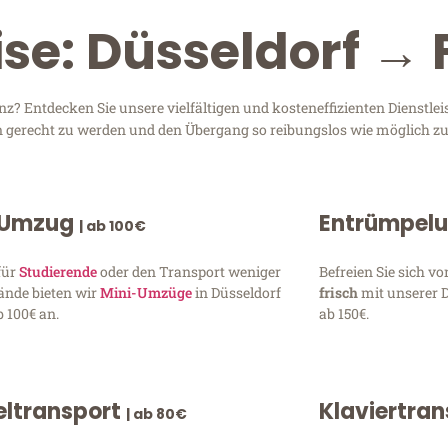
se: Düsseldorf → 
z? Entdecken Sie unsere vielfältigen und kosteneffizienten Dienstl
sen gerecht zu werden und den Übergang so reibungslos wie möglich zu
 Umzug
Entrümpel
| ab 100€
für
Studierende
oder den Transport weniger
Befreien Sie sich 
ände bieten wir
Mini-Umzüge
in Düsseldorf
frisch
mit unserer 
 100€ an.
ab 150€.
ltransport
Klaviertra
| ab 80€