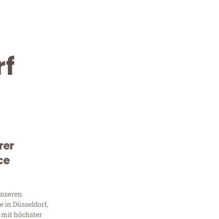
rf
rer
Kostenlose Beratung!
ce
Sie 
unseren
Frag
 in Düsseldorf,
 mit höchster