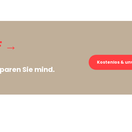
F →
Kostenlos & un
paren Sie mind.