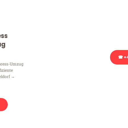
Sie haben Fragen zu Ihrem
Beratung bezüglich Ihres
Rufen Sie uns gerne an, un
ess
Ihnen kostenlos weiterzuh
ug
☎ +4
xpress-Umzug
fiziente
Stattdessen eine u
eldorf →