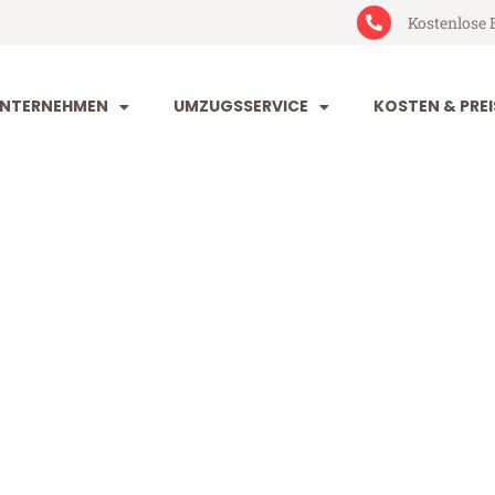
Kostenlose 
NTERNEHMEN
UMZUGSSERVICE
KOSTEN & PREI
orf Florenz
orenz (ab 199€)