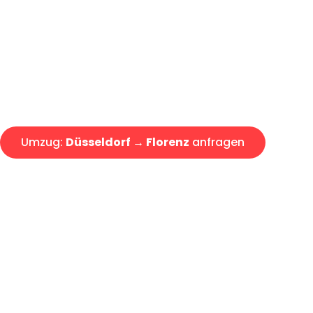
Express-Abwicklung in unter 2
Über 15 Jahre Erfahrung mit 
Angebot erhalten in unter 30 
Umzug:
Düsseldorf → Florenz
anfragen
Alle Umzugsanfragen sind zu 100% kostenlos & unverbind