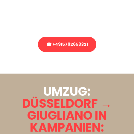
Sie haben Fragen zu Ihrem Transport oder benötigen eine Beratung
bezüglich Ihres Umzug?
Rufen Sie uns gerne an, unser Team aus Experten freut sich, Ihnen
kostenlos weiterzuhelfen!
☎ +4915792653321
Stattdessen eine unverbindliche Anfrage senden
UMZUG:
DÜSSELDORF →
GIUGLIANO IN
KAMPANIEN: