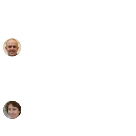
"Erste Klasse! Ein großes Dankeschön
an das gesamte Team von Heinz
Umzugsservice für ihren
außergewöhnlichen Service!"
Frederik F.
Umzug in Düsseldorf
"Besser hätte ich mir den Umzug von
Düsseldorf nach Wien nicht vorstellen
können - DANKE!"
Maria W
Umzug von Düsseldorf nach Wien
"Mein Klavier kam in unter 24 Stunden