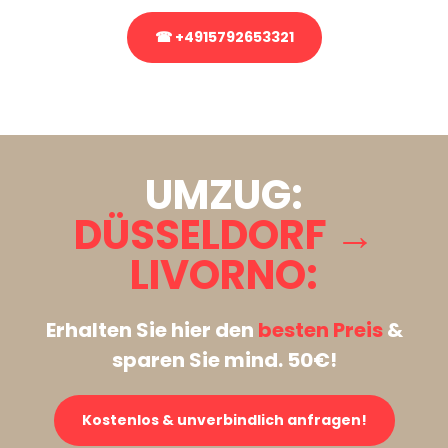
☎ +4915792653321
Stattdessen eine unverbindliche Anfrage senden
UMZUG:
DÜSSELDORF →
LIVORNO:
Erhalten Sie hier den
besten Preis
&
sparen Sie mind. 50€!
Kostenlos & unverbindlich anfragen!