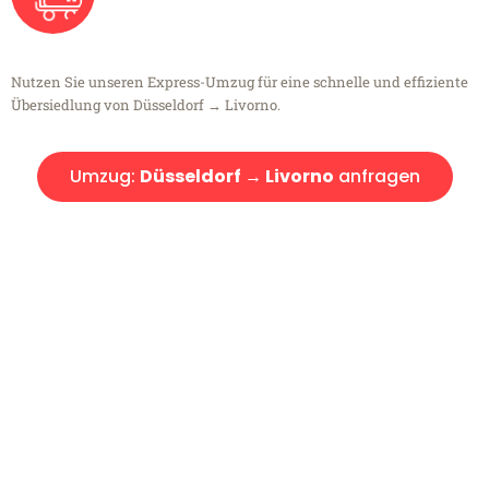
Nutzen Sie unseren Express-Umzug für eine schnelle und effiziente
Übersiedlung von Düsseldorf → Livorno.
Umzug:
Düsseldorf → Livorno
anfragen
Kostenlose Beratung!
Sie haben Fragen?
Sie haben Fragen zu Ihrem Transport oder benötigen eine Beratung
bezüglich Ihres Umzug?
Rufen Sie uns gerne an, unser Team aus Experten freut sich, Ihnen
kostenlos weiterzuhelfen!