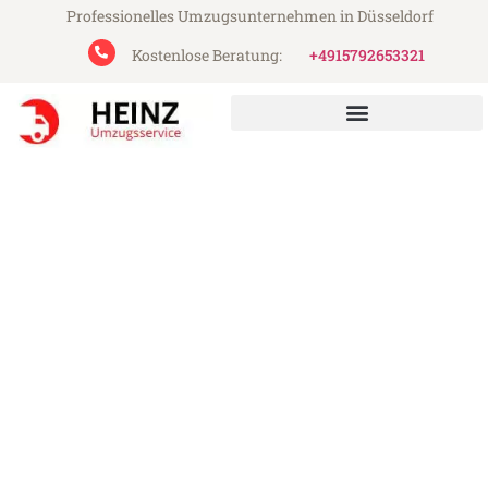
Professionelles Umzugsunternehmen in Düsseldorf
Kostenlose Beratung:
+4915792653321
Heinz Umzugsservice aus Düsseldorf
Umzug Düsseldorf Livorno
Günstiger Umzug Düsseldorf Livorno (ab
199€)
Express-Abwicklung in unter 24 Stunden!
Über 15 Jahre Erfahrung mit Umzügen!
Angebot erhalten in unter 30 Minuten!