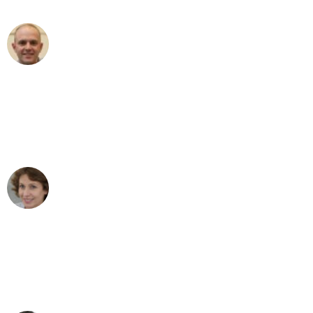
Frederik F.
Umzug in Düsseldorf
"Besser hätte ich mir den Umzug von
Düsseldorf nach Wien nicht vorstellen
können - DANKE!"
Maria W
Umzug von Düsseldorf nach Wien
"Mein Klavier kam in unter 24 Stunden
ohne einen Kratzer an - ein
erstklassiger Service!"