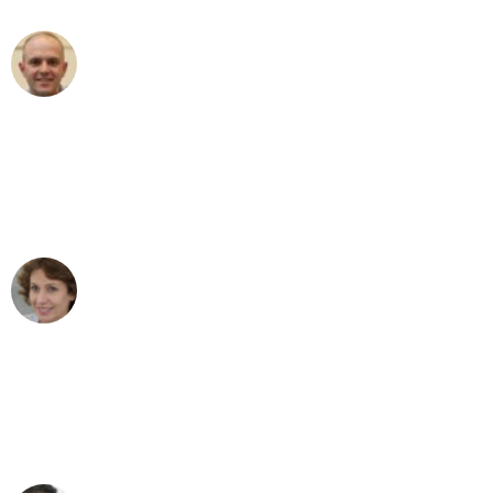
Frederik F.
Umzug in Düsseldorf
"Besser hätte ich mir den Umzug von
Düsseldorf nach Wien nicht vorstellen
können - DANKE!"
Maria W
Umzug von Düsseldorf nach Wien
"Mein Klavier kam in unter 24 Stunden
ohne einen Kratzer an - ein
erstklassiger Service!"