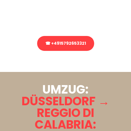
Sie haben Fragen zu Ihrem Transport oder benötigen eine Beratung
bezüglich Ihres Umzug?
Rufen Sie uns gerne an, unser Team aus Experten freut sich, Ihnen
kostenlos weiterzuhelfen!
☎ +4915792653321
Stattdessen eine unverbindliche Anfrage senden
UMZUG:
DÜSSELDORF →
REGGIO DI
CALABRIA: