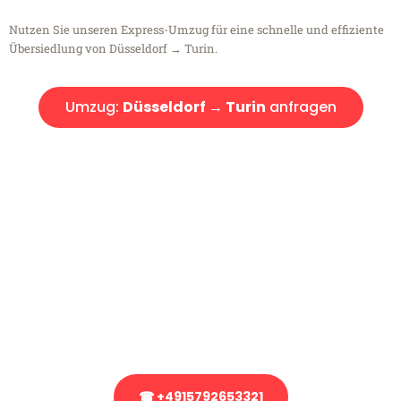
Nutzen Sie unseren Express-Umzug für eine schnelle und effiziente
Übersiedlung von Düsseldorf → Turin.
Umzug:
Düsseldorf → Turin
anfragen
Kostenlose Beratung!
Sie haben Fragen?
Sie haben Fragen zu Ihrem Transport oder benötigen eine Beratung
bezüglich Ihres Umzug?
Rufen Sie uns gerne an, unser Team aus Experten freut sich, Ihnen
kostenlos weiterzuhelfen!
☎ +4915792653321