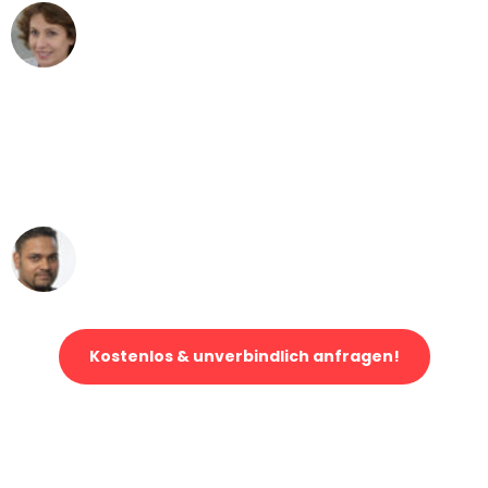
Maria W
Umzug von Düsseldorf nach Wien
"Mein Klavier kam in unter 24 Stunden
ohne einen Kratzer an - ein
erstklassiger Service!"
Ümit Y.
Klaviertransport in Düsseldorf
Kostenlos & unverbindlich anfragen!
Jetzt anfragen und der nächste glückliche Kunde werden. Alle
Umzugsanfragen sind zu
100% kostenlos & unverbindlich!