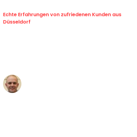
Echte Erfahrungen von zufriedenen Kunden aus
Düsseldorf
"Erste Klasse! Ein großes Dankeschön
an das gesamte Team von Heinz
Umzugsservice für ihren
außergewöhnlichen Service!"
Frederik F.
Umzug in Düsseldorf
"Besser hätte ich mir den Umzug von
Düsseldorf nach Wien nicht vorstellen
können - DANKE!"