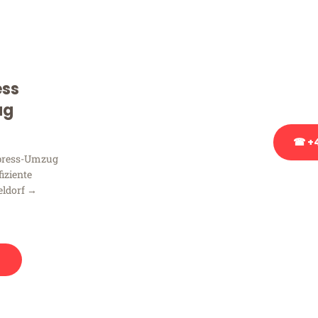
Sie haben Fragen zu Ihrem
Beratung bezüglich Ihres
Rufen Sie uns gerne an, un
ess
Ihnen kostenlos weiterzuh
ug
☎ +4
xpress-Umzug
fiziente
Stattdessen eine u
eldorf →
n