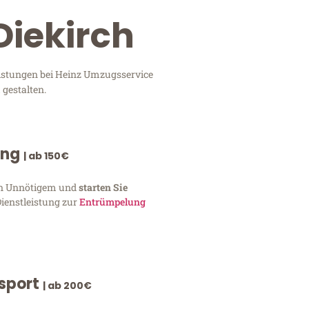
Diekirch
eistungen bei Heinz Umzugsservice
 gestalten.
ung
| ab 150€
von Unnötigem und
starten Sie
Dienstleistung zur
Entrümpelung
nsport
| ab 200€