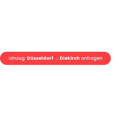
Express-Abwicklung in unter 2
Über 15 Jahre Erfahrung mit 
Angebot erhalten in unter 30 
Umzug:
Düsseldorf → Diekirch
anfragen
Alle Umzugsanfragen sind zu 100% kostenlos & unverbind