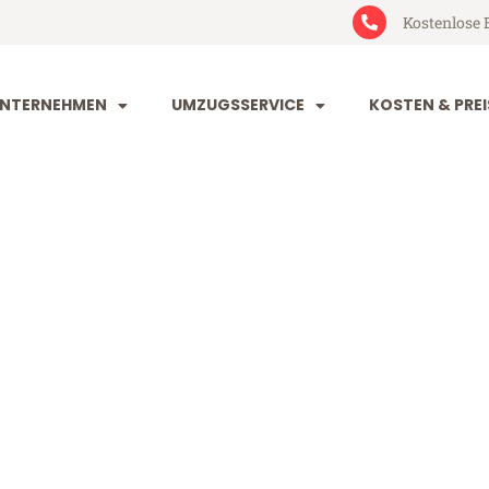
Kostenlose 
NTERNEHMEN
UMZUGSSERVICE
KOSTEN & PREI
orf Diekirch
ekirch (ab 199€)