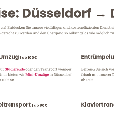
se: Düsseldorf → 
ch? Entdecken Sie unsere vielfältigen und kosteneffizienten Dienstl
sen gerecht zu werden und den Übergang so reibungslos wie möglich zu
 Umzug
Entrümpel
| ab 100€
für
Studierende
oder den Transport weniger
Befreien Sie sich 
ände bieten wir
Mini-Umzüge
in Düsseldorf
frisch
mit unserer 
 100€ an.
ab 150€.
ltransport
Klaviertra
| ab 80€