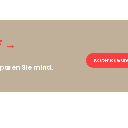
F →
Kostenlos & un
paren Sie mind.