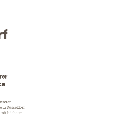
rf
rer
Kostenlose Beratung!
ce
Sie 
unseren
Frag
 in Düsseldorf,
 mit höchster