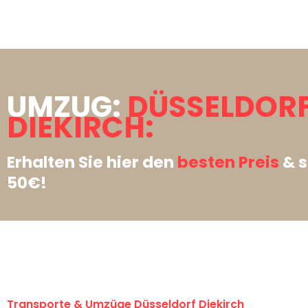
UMZUG:
DÜSSELDOR
DIEKIRCH:
Erhalten Sie hier den
besten Preis
& s
50€!
Transporte & Umzüge Düsseldorf Diekirch