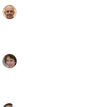
Frederik F.
Umzug in Düsseldorf
"Besser hätte ich mir den Umzug von
Düsseldorf nach Wien nicht vorstellen
können - DANKE!"
Maria W
Umzug von Düsseldorf nach Wien
"Mein Klavier kam in unter 24 Stunden
ohne einen Kratzer an - ein
erstklassiger Service!"