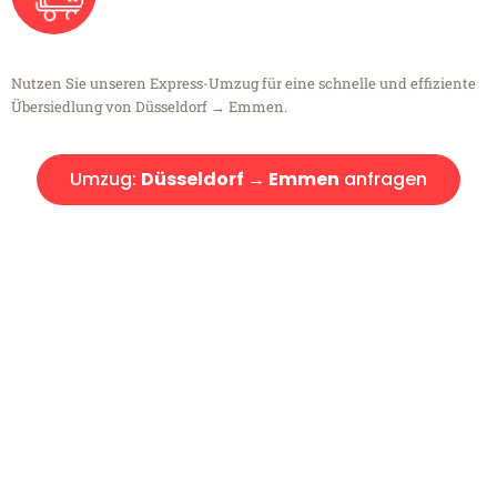
Nutzen Sie unseren Express-Umzug für eine schnelle und effiziente
Übersiedlung von Düsseldorf → Emmen.
Umzug:
Düsseldorf → Emmen
anfragen
Kostenlose Beratung!
Sie haben Fragen?
Sie haben Fragen zu Ihrem Transport oder benötigen eine Beratung
bezüglich Ihres Umzug?
Rufen Sie uns gerne an, unser Team aus Experten freut sich, Ihnen
kostenlos weiterzuhelfen!