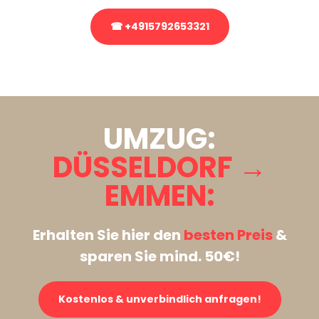
☎ +4915792653321
Stattdessen eine unverbindliche Anfrage senden
UMZUG:
DÜSSELDORF →
EMMEN:
Erhalten Sie hier den
besten Preis
&
sparen Sie mind. 50€!
Kostenlos & unverbindlich anfragen!