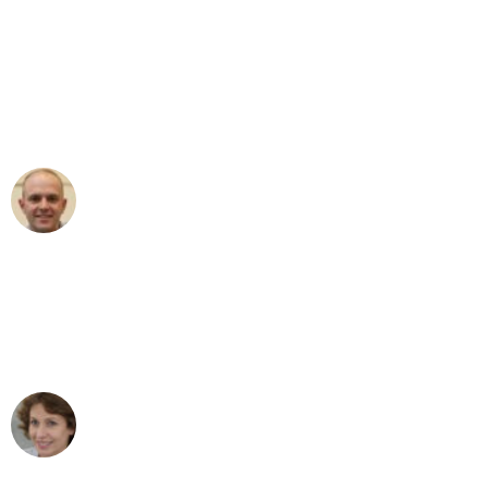
"Erste Klasse! Ein großes Dankeschön
an das gesamte Team von Heinz
Umzugsservice für ihren
außergewöhnlichen Service!"
Frederik F.
Umzug in Düsseldorf
"Besser hätte ich mir den Umzug von
Düsseldorf nach Wien nicht vorstellen
können - DANKE!"
Maria W
Umzug von Düsseldorf nach Wien