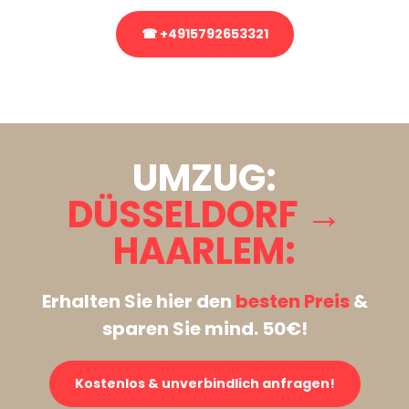
☎ +4915792653321
Stattdessen eine unverbindliche Anfrage senden
UMZUG:
DÜSSELDORF →
HAARLEM:
Erhalten Sie hier den
besten Preis
&
sparen Sie mind. 50€!
Kostenlos & unverbindlich anfragen!