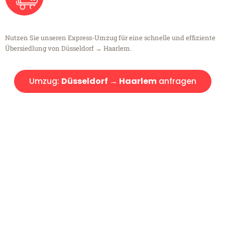
Nutzen Sie unseren Express-Umzug für eine schnelle und effiziente
Übersiedlung von Düsseldorf → Haarlem.
Umzug:
Düsseldorf → Haarlem
anfragen
Kostenlose Beratung!
Sie haben Fragen?
Sie haben Fragen zu Ihrem Transport oder benötigen eine Beratung
bezüglich Ihres Umzug?
Rufen Sie uns gerne an, unser Team aus Experten freut sich, Ihnen
kostenlos weiterzuhelfen!