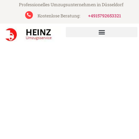
Professionelles Umzugsunternehmen in Düsseldorf
Kostenlose Beratung:
+4915792653321
Heinz Umzugsservice aus Düsseldorf
Umzug Düsseldorf Haarlem
Günstiger Umzug Düsseldorf Haarlem (ab
199€)
Express-Abwicklung in unter 24 Stunden!
Über 15 Jahre Erfahrung mit Umzügen!
Angebot erhalten in unter 30 Minuten!