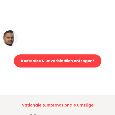
"Mein Klavier kam in unter 24 Stunden
ohne einen Kratzer an - ein
erstklassiger Service!"
Ümit Y.
Klaviertransport in Düsseldorf
Kostenlos & unverbindlich anfragen!
Jetzt anfragen und der nächste glückliche Kunde werden. Alle
Umzugsanfragen sind zu
100% kostenlos & unverbindlich!
Nationale & Internationale Umzüge