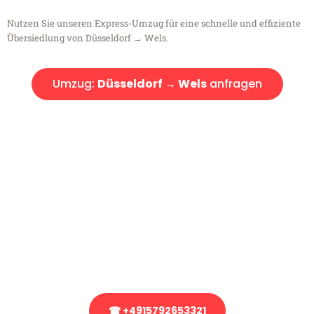
Nutzen Sie unseren Express-Umzug für eine schnelle und effiziente
Übersiedlung von Düsseldorf → Wels.
Umzug:
Düsseldorf → Wels
anfragen
Kostenlose Beratung!
Sie haben Fragen?
Sie haben Fragen zu Ihrem Transport oder benötigen eine Beratung
bezüglich Ihres Umzug?
Rufen Sie uns gerne an, unser Team aus Experten freut sich, Ihnen
kostenlos weiterzuhelfen!
☎ +4915792653321