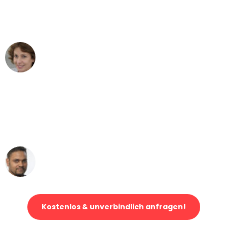
Düsseldorf nach Wien nicht vorstellen
können - DANKE!"
Maria W
Umzug von Düsseldorf nach Wien
"Mein Klavier kam in unter 24 Stunden
ohne einen Kratzer an - ein
erstklassiger Service!"
Ümit Y.
Klaviertransport in Düsseldorf
Kostenlos & unverbindlich anfragen!