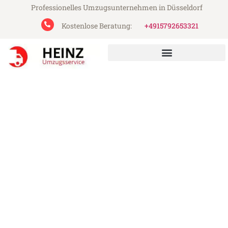
Professionelles Umzugsunternehmen in Düsseldorf
Kostenlose Beratung:
+4915792653321
Heinz Umzugsservice aus Düsseldorf
Umzug Düsseldorf Wels
Günstiger Umzug Düsseldorf Wels (ab
199€)
Express-Abwicklung in unter 24 Stunden!
Über 15 Jahre Erfahrung mit Umzügen!
Angebot erhalten in unter 30 Minuten!