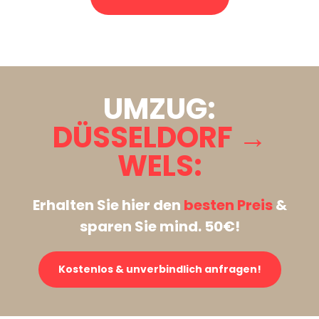
Stattdessen eine unverbindliche Anfrage senden
UMZUG:
DÜSSELDORF →
WELS:
Erhalten Sie hier den
besten Preis
&
sparen Sie mind. 50€!
Kostenlos & unverbindlich anfragen!