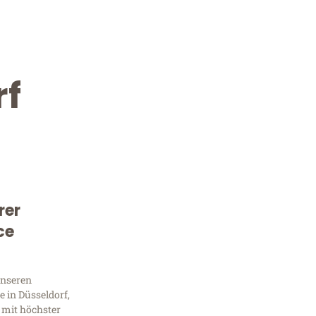
rf
rer
Kostenlose Beratung!
ce
Sie 
Frag
unseren
 in Düsseldorf,
 mit höchster