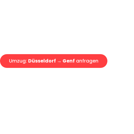
Express-Abwicklung in unter 2
Über 15 Jahre Erfahrung mit 
Angebot erhalten in unter 30 
Umzug:
Düsseldorf → Genf
anfragen
Alle Umzugsanfragen sind zu 100% kostenlos & unverbind