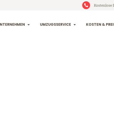
Kostenlose 
NTERNEHMEN
UMZUGSSERVICE
KOSTEN & PREI
orf Genf
enf (ab 199€)