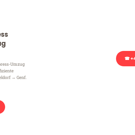
Sie haben Fragen zu Ihrem
Beratung bezüglich Ihres
Rufen Sie uns gerne an, un
ess
Ihnen kostenlos weiterzuh
ug
☎ +4
xpress-Umzug
fiziente
Stattdessen eine u
ldorf → Genf.