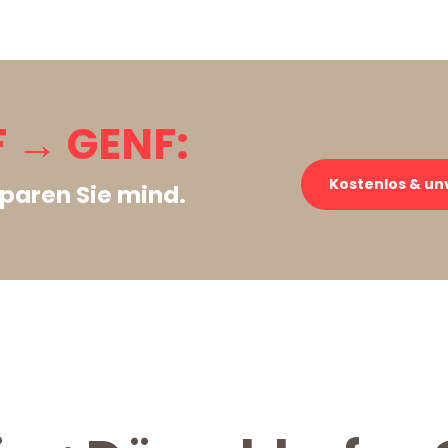
 → GENF:
Kostenlos & un
paren Sie mind.