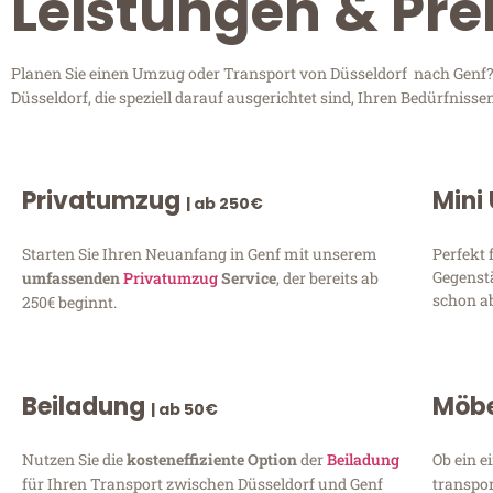
Leistungen & Pre
Planen Sie einen Umzug oder Transport von Düsseldorf nach Genf? 
Düsseldorf, die speziell darauf ausgerichtet sind, Ihren Bedürfnis
Privatumzug
Mini
| ab 250€
Starten Sie Ihren Neuanfang in Genf mit unserem
Perfekt 
Gegenst
umfassenden
Privatumzug
Service
, der bereits ab
schon ab
250€ beginnt.
Beiladung
Möbe
| ab 50€
Nutzen Sie die
kosteneffiziente Option
der
Beiladung
Ob ein e
für Ihren Transport zwischen Düsseldorf und Genf
transpor