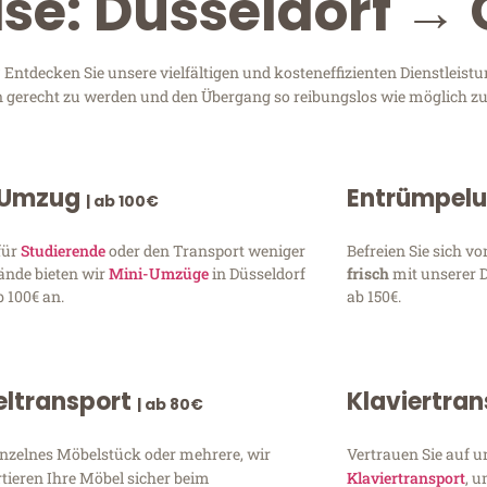
ise: Düsseldorf →
Entdecken Sie unsere vielfältigen und kosteneffizienten Dienstleis
sen gerecht zu werden und den Übergang so reibungslos wie möglich zu
 Umzug
Entrümpel
| ab 100€
für
Studierende
oder den Transport weniger
Befreien Sie sich 
ände bieten wir
Mini-Umzüge
in Düsseldorf
frisch
mit unserer 
 100€ an.
ab 150€.
ltransport
Klaviertra
| ab 80€
inzelnes Möbelstück oder mehrere, wir
Vertrauen Sie auf u
tieren Ihre Möbel sicher beim
Klaviertransport
, 