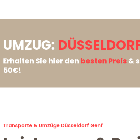
UMZUG:
DÜSSELDORF
Erhalten Sie hier den
besten Preis
& s
50€!
Transporte & Umzüge Düsseldorf Genf