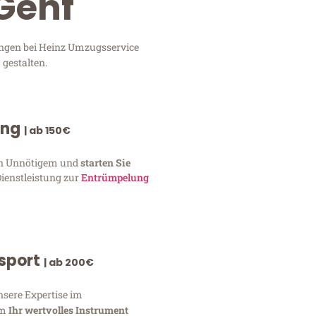
 Genf
tungen bei Heinz Umzugsservice
 gestalten.
ung
| ab 150€
von Unnötigem und
starten Sie
Dienstleistung zur
Entrümpelung
nsport
| ab 200€
nsere Expertise im
um
Ihr wertvolles Instrument