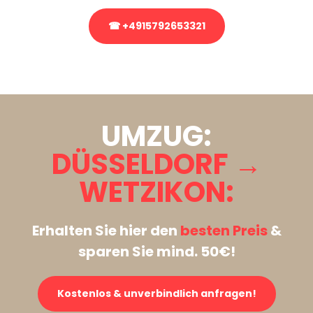
☎ +4915792653321
Stattdessen eine unverbindliche Anfrage senden
UMZUG:
DÜSSELDORF →
WETZIKON:
Erhalten Sie hier den
besten Preis
&
sparen Sie mind. 50€!
Kostenlos & unverbindlich anfragen!