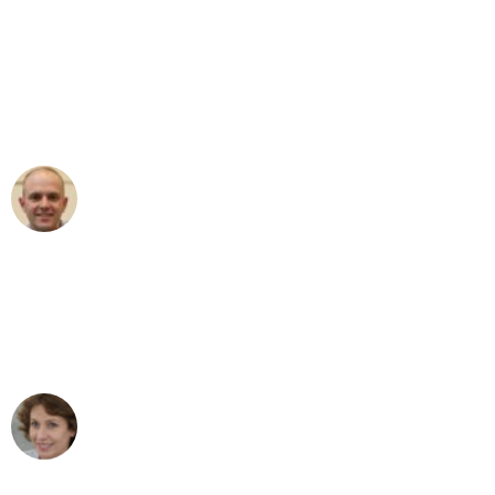
"Erste Klasse! Ein großes Dankeschön
an das gesamte Team von Heinz
Umzugsservice für ihren
außergewöhnlichen Service!"
Frederik F.
Umzug in Düsseldorf
"Besser hätte ich mir den Umzug von
Düsseldorf nach Wien nicht vorstellen
können - DANKE!"
Maria W
Umzug von Düsseldorf nach Wien