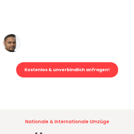
"Mein Klavier kam in unter 24 Stunden
ohne einen Kratzer an - ein
erstklassiger Service!"
Ümit Y.
Klaviertransport in Düsseldorf
Kostenlos & unverbindlich anfragen!
Jetzt anfragen und der nächste glückliche Kunde werden. Alle
Umzugsanfragen sind zu
100% kostenlos & unverbindlich!
Nationale & Internationale Umzüge