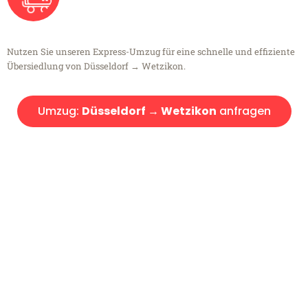
Nutzen Sie unseren Express-Umzug für eine schnelle und effiziente
Übersiedlung von Düsseldorf → Wetzikon.
Umzug:
Düsseldorf → Wetzikon
anfragen
Kostenlose Beratung!
Sie haben Fragen?
Sie haben Fragen zu Ihrem Transport oder benötigen eine Beratung
bezüglich Ihres Umzug?
Rufen Sie uns gerne an, unser Team aus Experten freut sich, Ihnen
kostenlos weiterzuhelfen!