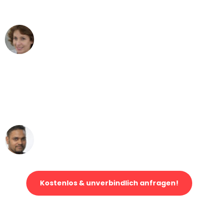
können - DANKE!"
Maria W
Umzug von Düsseldorf nach Wien
"Mein Klavier kam in unter 24 Stunden
ohne einen Kratzer an - ein
erstklassiger Service!"
Ümit Y.
Klaviertransport in Düsseldorf
Kostenlos & unverbindlich anfragen!
Jetzt anfragen und der nächste glückliche Kunde werden. Alle