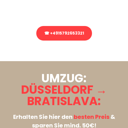
Rufen Sie uns gerne an, unser Team aus Experten freut sich, Ihnen
kostenlos weiterzuhelfen!
☎ +4915792653321
Stattdessen eine unverbindliche Anfrage senden
UMZUG:
DÜSSELDORF →
BRATISLAVA:
Erhalten Sie hier den
besten Preis
&
sparen Sie mind. 50€!