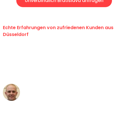
Unverbindlich Bratislava anfragen
Echte Erfahrungen von zufriedenen Kunden aus
Düsseldorf
"Erste Klasse! Ein großes Dankeschön
an das gesamte Team von Heinz
Umzugsservice für ihren
außergewöhnlichen Service!"
Frederik F.
Umzug in Düsseldorf
"Besser hätte ich mir den Umzug von
Düsseldorf nach Wien nicht vorstellen