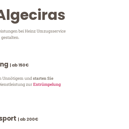
Algeciras
leistungen bei Heinz Umzugsservice
 gestalten.
ung
| ab 150€
von Unnötigem und
starten Sie
Dienstleistung zur
Entrümpelung
nsport
| ab 200€