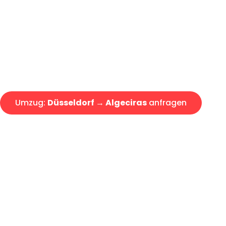
Express-Abwicklung in unter 2
Über 15 Jahre Erfahrung mit 
Angebot erhalten in unter 30 
Umzug:
Düsseldorf → Algeciras
anfragen
Alle Umzugsanfragen sind zu 100% kostenlos & unverbind