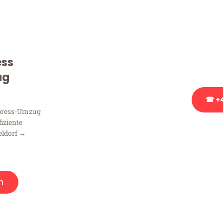
Sie haben Fragen zu Ihrem
Beratung bezüglich Ihres
Rufen Sie uns gerne an, un
ess
Ihnen kostenlos weiterzuh
ug
☎ +4
xpress-Umzug
fiziente
Stattdessen eine u
eldorf →
n