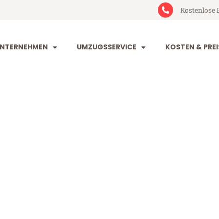
Kostenlose 
NTERNEHMEN
UMZUGSSERVICE
KOSTEN & PREI
orf Algeciras
geciras (ab 199€)