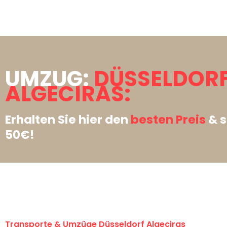
UMZUG:
DÜSSELDOR
ALGECIRAS:
Erhalten Sie hier den
besten Preis
& s
50€!
Transporte & Umzüge Düsseldorf Algeciras