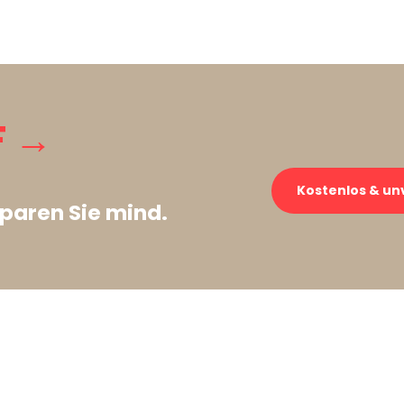
F →
Kostenlos & un
paren Sie mind.