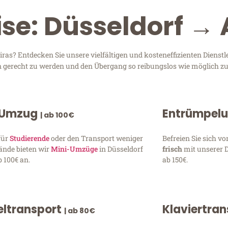
ise: Düsseldorf → 
ras? Entdecken Sie unsere vielfältigen und kosteneffizienten Dienst
sen gerecht zu werden und den Übergang so reibungslos wie möglich zu
 Umzug
Entrümpel
| ab 100€
für
Studierende
oder den Transport weniger
Befreien Sie sich 
ände bieten wir
Mini-Umzüge
in Düsseldorf
frisch
mit unserer 
 100€ an.
ab 150€.
ltransport
Klaviertra
| ab 80€