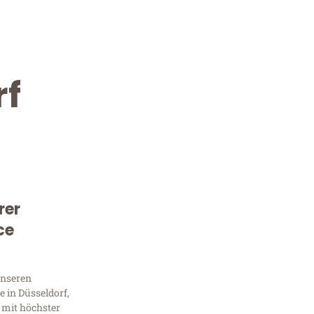
rf
rer
Kostenlose Beratung!
ce
Sie 
unseren
Frag
 in Düsseldorf,
 mit höchster