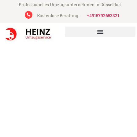
Professionelles Umzugsunternehmen in Düsseldorf
Kostenlose Beratung:
+4915792653321
Heinz Umzugsservice aus Düsseldorf
Umzug Düsseldorf Badajoz
Günstiger Umzug Düsseldorf Badajoz (ab
199€)
Express-Abwicklung in unter 24 Stunden!
Über 15 Jahre Erfahrung mit Umzügen!
Angebot erhalten in unter 30 Minuten!