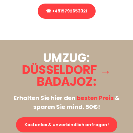
☎ +4915792653321
Stattdessen eine unverbindliche Anfrage senden
UMZUG:
DÜSSELDORF →
BADAJOZ:
Erhalten Sie hier den
besten Preis
&
sparen Sie mind. 50€!
Kostenlos & unverbindlich anfragen!