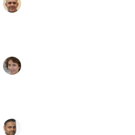
Frederik F.
Umzug in Düsseldorf
"Besser hätte ich mir den Umzug von
Düsseldorf nach Wien nicht vorstellen
können - DANKE!"
Maria W
Umzug von Düsseldorf nach Wien
"Mein Klavier kam in unter 24 Stunden
ohne einen Kratzer an - ein
erstklassiger Service!"
Ümit Y.
Klaviertransport in Düsseldorf