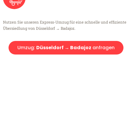
Nutzen Sie unseren Express-Umzug für eine schnelle und effiziente
Übersiedlung von Düsseldorf → Badajoz.
Umzug:
Düsseldorf → Badajoz
anfragen
Kostenlose Beratung!
Sie haben Fragen?
Sie haben Fragen zu Ihrem Transport oder benötigen eine Beratung
bezüglich Ihres Umzug?
Rufen Sie uns gerne an, unser Team aus Experten freut sich, Ihnen
kostenlos weiterzuhelfen!