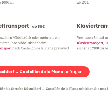
 100€ an.
ab 150€.
ltransport
Klaviertra
| ab 80€
inzelnes Möbelstück oder mehrere, wir
Vertrauen Sie auf u
tieren Ihre Möbel sicher beim
Klaviertransport
, 
ansport
nach Castellón de la Plana preiswert
sicher
ab 200€ zu be
seldorf → Castellón de la Plana
anfragen
ür die Strecke Düsseldorf → Castellón de la Plana schicken Sie uns b