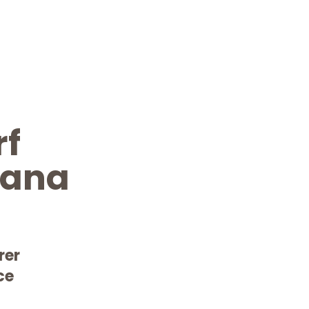
rf
lana
rer
ce
Kostenlose Beratung!