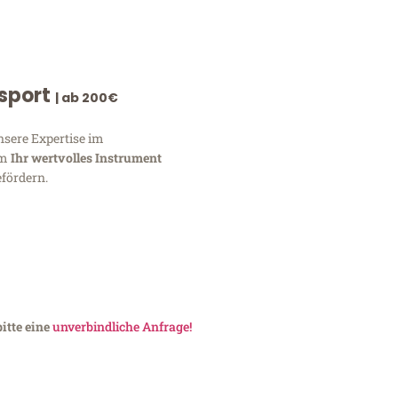
nsport
| ab 200€
nsere Expertise im
um
Ihr wertvolles Instrument
fördern.
itte eine
unverbindliche Anfrage!