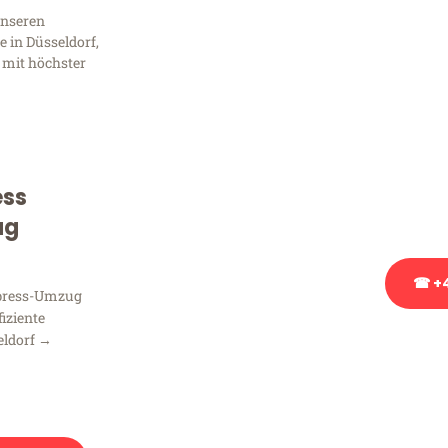
Sie 
unseren
Frag
 in Düsseldorf,
 mit höchster
Sie haben Fragen zu Ihrem
Beratung bezüglich Ihres
ess
Rufen Sie uns gerne an, un
Ihnen kostenlos weiterzuh
ug
☎ +4
xpress-Umzug
fiziente
eldorf →
Stattdessen eine u