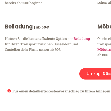
schon ab
bereits ab 250€ beginnt.
Beiladung
Möbe
| ab 50€
Nutzen Sie die
kosteneffiziente Option
der
Beiladung
Ob ein e
für Ihren Transport zwischen Düsseldorf und
transpor
Castellón de la Plana schon ab 50€.
Möbeltr
ab 80€.
Umzug:
Düs
Für einen detaillierte Kostenvoranschlag zu Ihrem Anliegen f