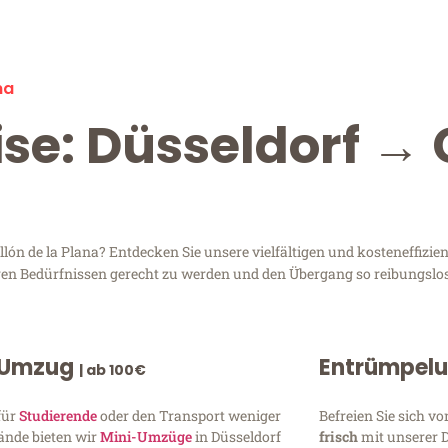
na
ise: Düsseldorf → 
ón de la Plana? Entdecken Sie unsere vielfältigen und kosteneffizien
Ihren Bedürfnissen gerecht zu werden und den Übergang so reibungslos
 Umzug
Entrümpel
| ab 100€
für
Studierende
oder den Transport weniger
Befreien Sie sich 
ände bieten wir
Mini-Umzüge
in Düsseldorf
frisch
mit unserer 