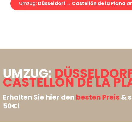
Umzug:
Düsseldorf → Castellón de la Plana
an
UMZUG:
DÜSSELDOR
CASTELLÓN DE LA PL
Erhalten Sie hier den
besten Preis
& s
50€!