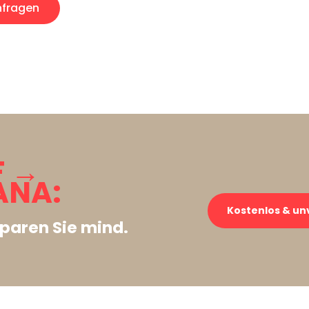
fragen
F →
ANA:
Kostenlos & un
paren Sie mind.