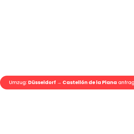
Günstiger Umzug Düsseldorf Ca
Express-Abwicklung in unter 2
Über 15 Jahre Erfahrung mit 
Angebot erhalten in unter 30 
Umzug:
Düsseldorf → Castellón de la Plana
anfra
Alle Umzugsanfragen sind zu 100% kostenlos & unverbind