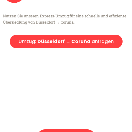
Nutzen Sie unseren Express-Umzug für eine schnelle und effiziente
Übersiedlung von Düsseldorf → Coruña.
Umzug:
Düsseldorf → Coruña
anfragen
Kostenlose Beratung!
Sie haben Fragen?
Sie haben Fragen zu Ihrem Transport oder benötigen eine Beratung
bezüglich Ihres Umzug?
Rufen Sie uns gerne an, unser Team aus Experten freut sich, Ihnen
kostenlos weiterzuhelfen!