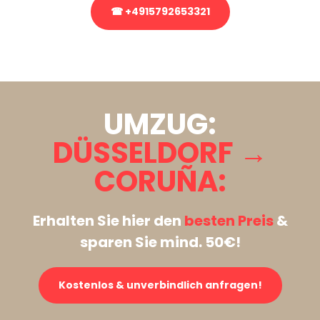
☎ +4915792653321
Stattdessen eine unverbindliche Anfrage senden
UMZUG:
DÜSSELDORF →
CORUÑA:
Erhalten Sie hier den
besten Preis
&
sparen Sie mind. 50€!
Kostenlos & unverbindlich anfragen!