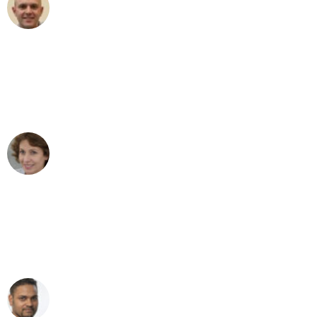
Frederik F.
Umzug in Düsseldorf
"Besser hätte ich mir den Umzug von
Düsseldorf nach Wien nicht vorstellen
können - DANKE!"
Maria W
Umzug von Düsseldorf nach Wien
"Mein Klavier kam in unter 24 Stunden
ohne einen Kratzer an - ein
erstklassiger Service!"
Ümit Y.
Klaviertransport in Düsseldorf