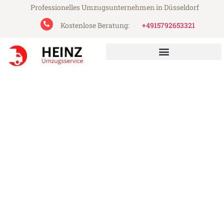
Professionelles Umzugsunternehmen in Düsseldorf
Kostenlose Beratung:
+4915792653321
Heinz Umzugsservice aus Düsseldorf
Umzug Düsseldorf Coruña
Günstiger Umzug Düsseldorf Coruña (ab
199€)
Express-Abwicklung in unter 24 Stunden!
Über 15 Jahre Erfahrung mit Umzügen!
Angebot erhalten in unter 30 Minuten!