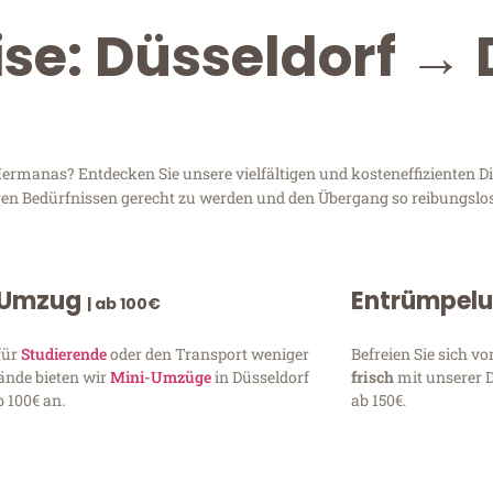
ise: Düsseldorf → 
rmanas? Entdecken Sie unsere vielfältigen und kosteneffizienten Di
Ihren Bedürfnissen gerecht zu werden und den Übergang so reibungslos
 Umzug
Entrümpel
| ab 100€
für
Studierende
oder den Transport weniger
Befreien Sie sich 
ände bieten wir
Mini-Umzüge
in Düsseldorf
frisch
mit unserer 
 100€ an.
ab 150€.