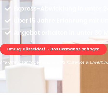
Express-Abwicklung in unter 2
Über 15 Jahre Erfahrung mit 
Angebot erhalten in unter 30 
Umzug:
Düsseldorf → Dos Hermanas
anfragen
Alle Umzugsanfragen sind zu 100% kostenlos & unverbind