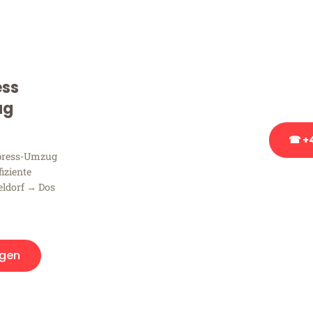
Sie haben Fragen zu Ihrem
Beratung bezüglich Ihres
Rufen Sie uns gerne an, un
ess
Ihnen kostenlos weiterzuh
ug
☎ +4
xpress-Umzug
fiziente
Stattdessen eine u
eldorf → Dos
gen