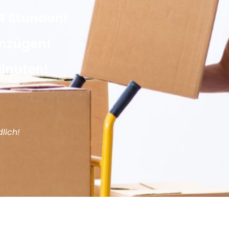
4 Stunden!
Umzügen!
Minuten!
lich!