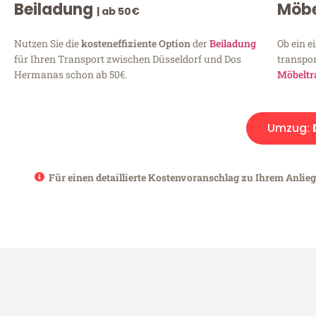
Beiladung
Möbe
| ab 50€
Nutzen Sie die
kosteneffiziente Option
der
Beiladung
Ob ein e
für Ihren Transport zwischen Düsseldorf und Dos
transpor
Hermanas schon ab 50€.
Möbeltr
Umzug:
Für einen detaillierte Kostenvoranschlag zu Ihrem Anlie