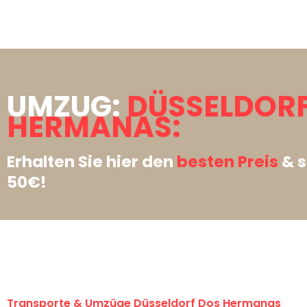
UMZUG:
DÜSSELDORF
HERMANAS:
Erhalten Sie hier den
besten Preis
& s
50€!
Transporte & Umzüge Düsseldorf Dos Hermanas