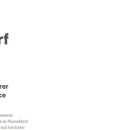
rf
rer
Kostenlose Beratung!
ce
Sie 
unseren
Frag
 in Düsseldorf,
 mit höchster