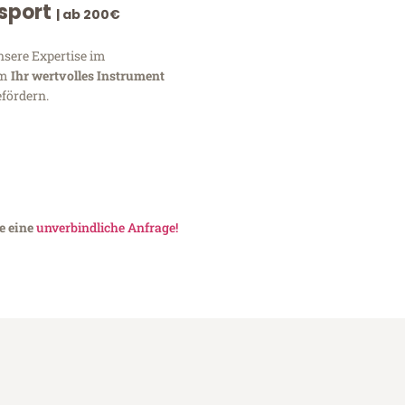
nsport
| ab 200€
nsere Expertise im
um
Ihr wertvolles Instrument
fördern.
e eine
unverbindliche Anfrage!