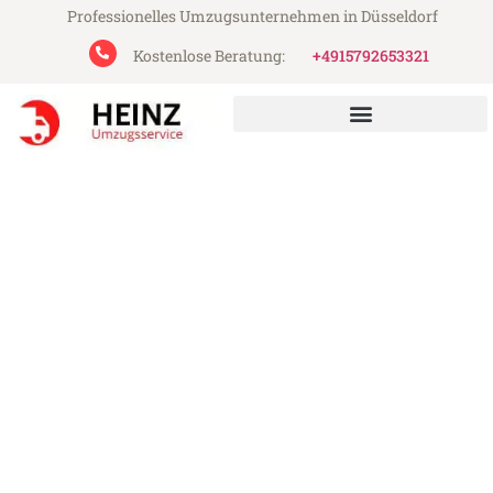
Professionelles Umzugsunternehmen in Düsseldorf
Kostenlose Beratung:
+4915792653321
Heinz Umzugsservice aus Düsseldorf
Umzug Düsseldorf La Coruña
Günstiger Umzug Düsseldorf La Coruña (ab
199€)
Express-Abwicklung in unter 24 Stunden!
Über 15 Jahre Erfahrung mit Umzügen!
Angebot erhalten in unter 30 Minuten!