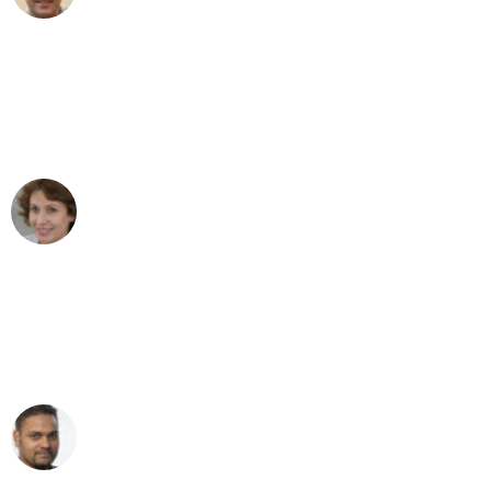
"Besser hätte ich mir den Umzug von
Düsseldorf nach Wien nicht vorstellen
können - DANKE!"
Maria W
Umzug von Düsseldorf nach Wien
"Mein Klavier kam in unter 24 Stunden
ohne einen Kratzer an - ein
erstklassiger Service!"
Ümit Y.
Klaviertransport in Düsseldorf