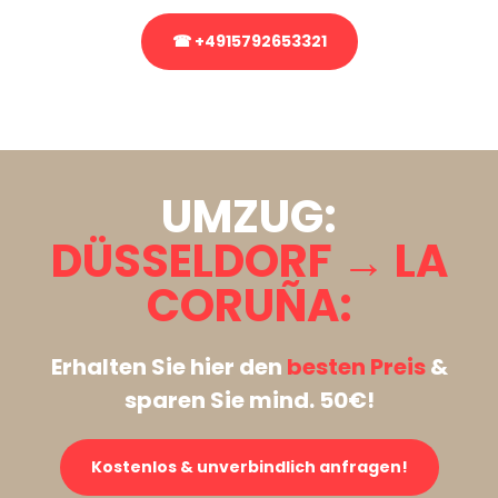
☎ +4915792653321
Stattdessen eine unverbindliche Anfrage senden
UMZUG:
DÜSSELDORF → LA
CORUÑA:
Erhalten Sie hier den
besten Preis
&
sparen Sie mind. 50€!
Kostenlos & unverbindlich anfragen!