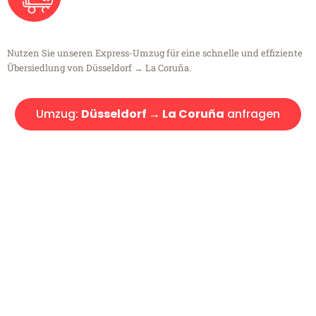
Nutzen Sie unseren Express-Umzug für eine schnelle und effiziente
Übersiedlung von Düsseldorf → La Coruña.
Umzug:
Düsseldorf → La Coruña
anfragen
Kostenlose Beratung!
Sie haben Fragen?
Sie haben Fragen zu Ihrem Transport oder benötigen eine Beratung
bezüglich Ihres Umzug?
Rufen Sie uns gerne an, unser Team aus Experten freut sich, Ihnen
kostenlos weiterzuhelfen!