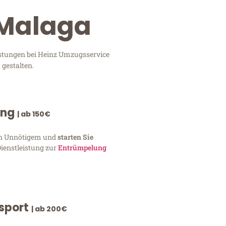
 Malaga
istungen bei Heinz Umzugsservice
 gestalten.
ung
| ab 150€
von Unnötigem und
starten Sie
Dienstleistung zur
Entrümpelung
nsport
| ab 200€