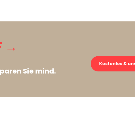
F →
Kostenlos & un
paren Sie mind.