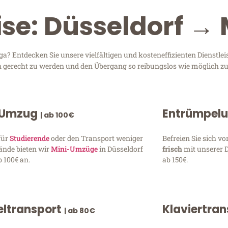
ise: Düsseldorf →
? Entdecken Sie unsere vielfältigen und kosteneffizienten Dienstle
sen gerecht zu werden und den Übergang so reibungslos wie möglich zu
 Umzug
Entrümpel
| ab 100€
für
Studierende
oder den Transport weniger
Befreien Sie sich 
ände bieten wir
Mini-Umzüge
in Düsseldorf
frisch
mit unserer 
 100€ an.
ab 150€.
ltransport
Klaviertra
| ab 80€