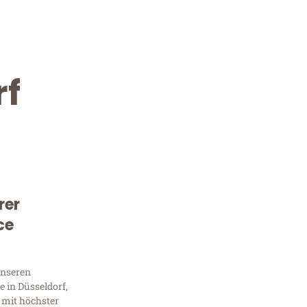
rf
rer
Kostenlose Beratung!
ce
Sie 
unseren
Frag
 in Düsseldorf,
 mit höchster