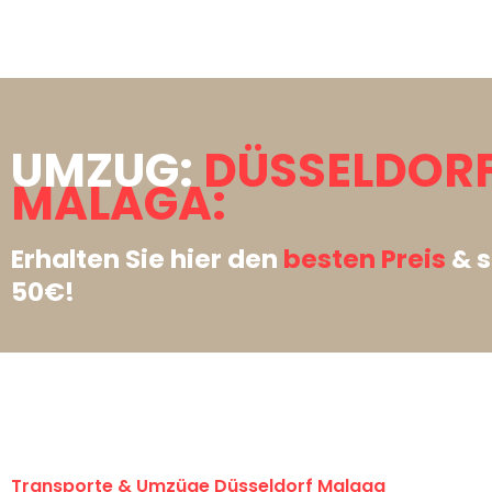
UMZUG:
DÜSSELDOR
MALAGA:
Erhalten Sie hier den
besten Preis
& s
50€!
Transporte & Umzüge Düsseldorf Malaga