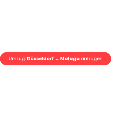
Express-Abwicklung in unter 2
Über 15 Jahre Erfahrung mit 
Angebot erhalten in unter 30 
Umzug:
Düsseldorf → Malaga
anfragen
Alle Umzugsanfragen sind zu 100% kostenlos & unverbind