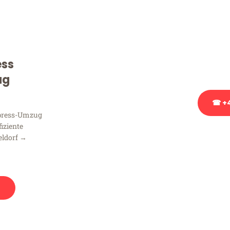
Sie haben Fragen zu Ihrem
Beratung bezüglich Ihres
Rufen Sie uns gerne an, un
ess
Ihnen kostenlos weiterzuh
ug
☎ +4
xpress-Umzug
fiziente
Stattdessen eine u
eldorf →