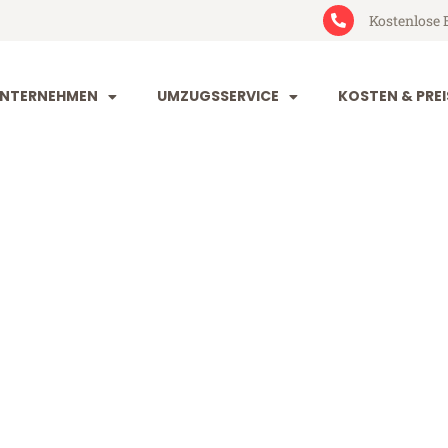
Kostenlose 
NTERNEHMEN
UMZUGSSERVICE
KOSTEN & PREI
dorf Malaga
alaga (ab 199€)