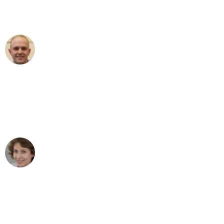
Umzugsservice für ihren
außergewöhnlichen Service!"
Frederik F.
Umzug in Düsseldorf
"Besser hätte ich mir den Umzug von
Düsseldorf nach Wien nicht vorstellen
können - DANKE!"
Maria W
Umzug von Düsseldorf nach Wien
"Mein Klavier kam in unter 24 Stunden
ohne einen Kratzer an - ein
erstklassiger Service!"