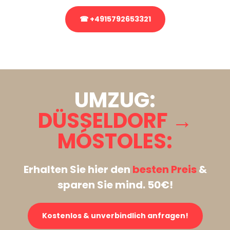
☎ +4915792653321
Stattdessen eine unverbindliche Anfrage senden
UMZUG:
DÜSSELDORF →
MÓSTOLES:
Erhalten Sie hier den
besten Preis
&
sparen Sie mind. 50€!
Kostenlos & unverbindlich anfragen!