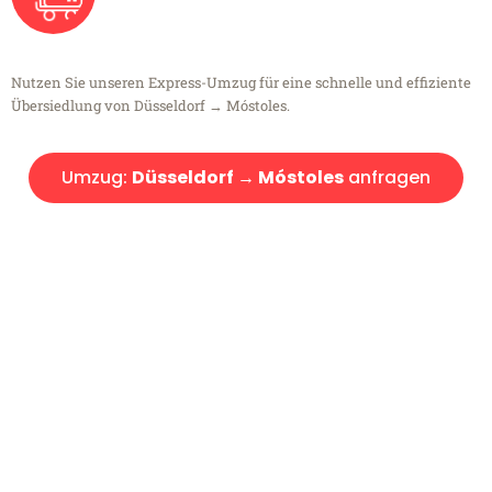
Nutzen Sie unseren Express-Umzug für eine schnelle und effiziente
Übersiedlung von Düsseldorf → Móstoles.
Umzug:
Düsseldorf → Móstoles
anfragen
Kostenlose Beratung!
Sie haben Fragen?
Sie haben Fragen zu Ihrem Transport oder benötigen eine Beratung
bezüglich Ihres Umzug?
Rufen Sie uns gerne an, unser Team aus Experten freut sich, Ihnen
kostenlos weiterzuhelfen!