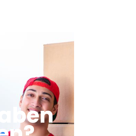
haben
en?