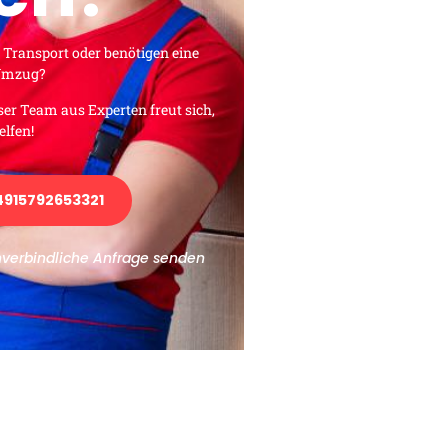
 Transport oder benötigen eine
 Umzug?
ser Team aus Experten freut sich,
elfen!
915792653321
nverbindliche Anfrage senden