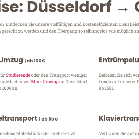
ise: Düsseldorf →
? Entdecken Sie unsere vielfältigen und kosteneffizienten Dienstle
sen gerecht zu werden und den Übergang so reibungslos wie möglich zu
 Umzug
Entrümpel
| ab 100€
für
Studierende
oder den Transport weniger
Befreien Sie sich 
ände bieten wir
Mini-Umzüge
in Düsseldorf
frisch
mit unserer 
 100€ an.
ab 150€.
ltransport
Klaviertra
| ab 80€
inzelnes Möbelstück oder mehrere, wir
Vertrauen Sie auf u