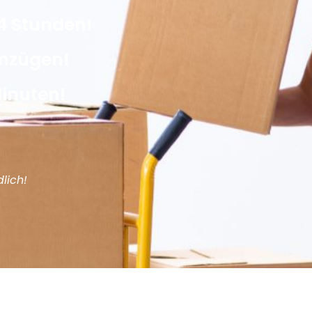
4 Stunden!
Umzügen!
Minuten!
lich!