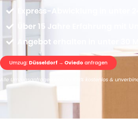
Express-Abwicklung in unter 2
Über 15 Jahre Erfahrung mit 
Angebot erhalten in unter 30 
Umzug:
Düsseldorf → Oviedo
anfragen
Alle Umzugsanfragen sind zu 100% kostenlos & unverbind