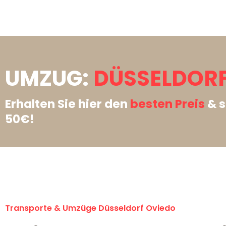
UMZUG:
DÜSSELDORF
Erhalten Sie hier den
besten Preis
& s
50€!
Transporte & Umzüge Düsseldorf Oviedo