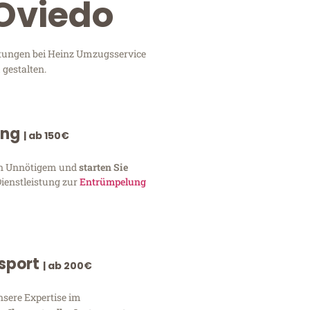
 Oviedo
istungen bei Heinz Umzugsservice
 gestalten.
ung
| ab 150€
von Unnötigem und
starten Sie
Dienstleistung zur
Entrümpelung
nsport
| ab 200€
nsere Expertise im