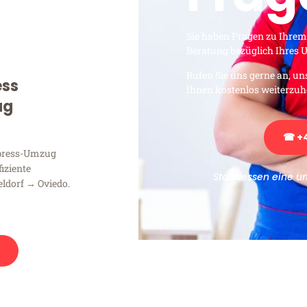
Sie haben Fragen zu Ihrem
Beratung bezüglich Ihres
Rufen Sie uns gerne an, un
ess
Ihnen kostenlos weiterzuh
ug
☎ +4
xpress-Umzug
fiziente
Stattdessen eine u
ldorf → Oviedo.