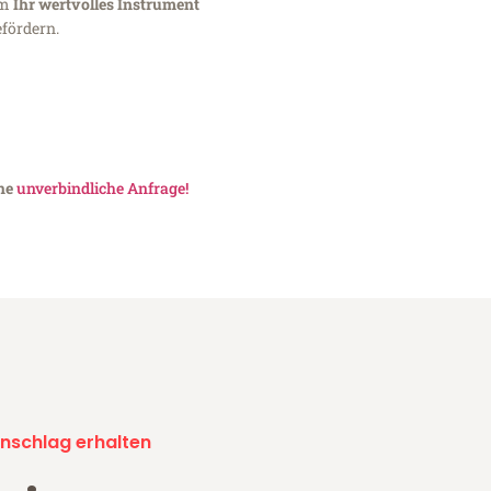
um
Ihr wertvolles Instrument
fördern.
ine
unverbindliche Anfrage!
nschlag erhalten