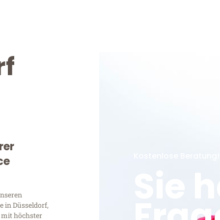
rf
rer
Kostenlose Beratung!
ce
Sie 
unseren
Frag
 in Düsseldorf,
 mit höchster