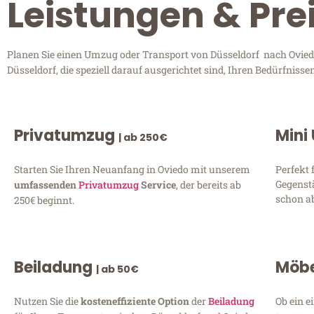
Leistungen & Pre
Planen Sie einen Umzug oder Transport von Düsseldorf nach Oviedo
Düsseldorf, die speziell darauf ausgerichtet sind, Ihren Bedürfnis
Privatumzug
Mini
| ab 250€
Starten Sie Ihren Neuanfang in Oviedo mit unserem
Perfekt 
Gegenst
umfassenden
Privatumzug
Service
, der bereits ab
schon ab
250€ beginnt.
Beiladung
Möbe
| ab 50€
Nutzen Sie die
kosteneffiziente Option
der
Beiladung
Ob ein e