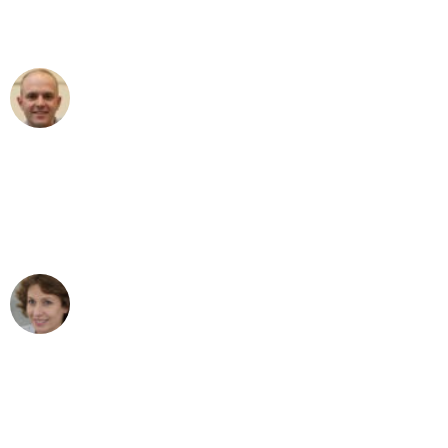
Umzugsservice für ihren
außergewöhnlichen Service!"
Frederik F.
Umzug in Düsseldorf
"Besser hätte ich mir den Umzug von
Düsseldorf nach Wien nicht vorstellen
können - DANKE!"
Maria W
Umzug von Düsseldorf nach Wien
"Mein Klavier kam in unter 24 Stunden
ohne einen Kratzer an - ein
erstklassiger Service!"