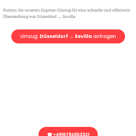
Nutzen Sie unseren Express-Umzug für eine schnelle und effiziente
Übersiedlung von Düsseldorf → Sevilla.
Umzug:
Düsseldorf → Sevilla
anfragen
Kostenlose Beratung!
Sie haben Fragen?
Sie haben Fragen zu Ihrem Transport oder benötigen eine Beratung
bezüglich Ihres Umzug?
Rufen Sie uns gerne an, unser Team aus Experten freut sich, Ihnen
kostenlos weiterzuhelfen!
☎ +4915792653321