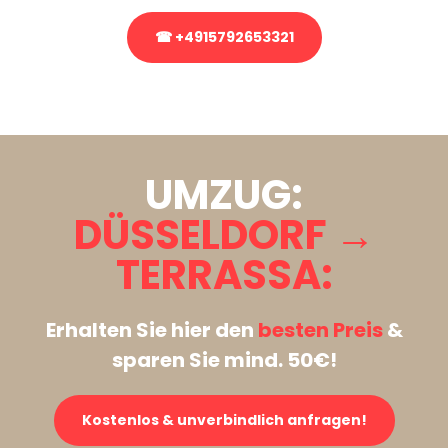
☎ +4915792653321
Stattdessen eine unverbindliche Anfrage senden
UMZUG:
DÜSSELDORF →
TERRASSA:
Erhalten Sie hier den
besten Preis
&
sparen Sie mind. 50€!
Kostenlos & unverbindlich anfragen!