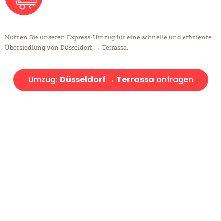
Nutzen Sie unseren Express-Umzug für eine schnelle und effiziente
Übersiedlung von Düsseldorf → Terrassa.
Umzug:
Düsseldorf → Terrassa
anfragen
Kostenlose Beratung!
Sie haben Fragen?
Sie haben Fragen zu Ihrem Transport oder benötigen eine Beratung
bezüglich Ihres Umzug?
Rufen Sie uns gerne an, unser Team aus Experten freut sich, Ihnen
kostenlos weiterzuhelfen!