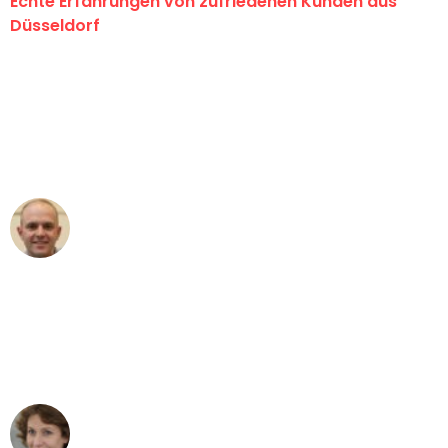
Echte Erfahrungen von zufriedenen Kunden aus
Düsseldorf
"Erste Klasse! Ein großes Dankeschön
an das gesamte Team von Heinz
Umzugsservice für ihren
außergewöhnlichen Service!"
Frederik F.
Umzug in Düsseldorf
"Besser hätte ich mir den Umzug von
Düsseldorf nach Wien nicht vorstellen
können - DANKE!"
Maria W
Umzug von Düsseldorf nach Wien