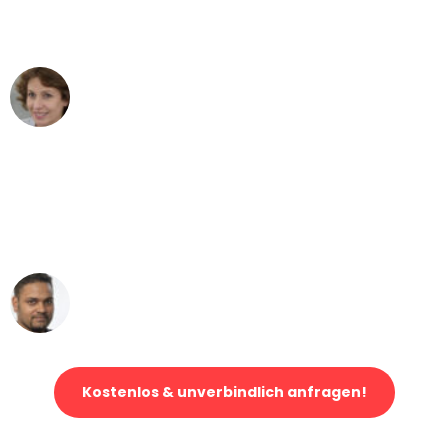
Düsseldorf nach Wien nicht vorstellen
können - DANKE!"
Maria W
Umzug von Düsseldorf nach Wien
"Mein Klavier kam in unter 24 Stunden
ohne einen Kratzer an - ein
erstklassiger Service!"
Ümit Y.
Klaviertransport in Düsseldorf
Kostenlos & unverbindlich anfragen!