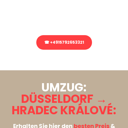
Sie haben Fragen zu Ihrem Transport oder benötigen eine Beratung
bezüglich Ihres Umzug?
Rufen Sie uns gerne an, unser Team aus Experten freut sich, Ihnen
kostenlos weiterzuhelfen!
☎ +4915792653321
Stattdessen eine unverbindliche Anfrage senden
UMZUG:
DÜSSELDORF →
HRADEC KRÁLOVÉ:
Erhalten Sie hier den
besten Preis
&