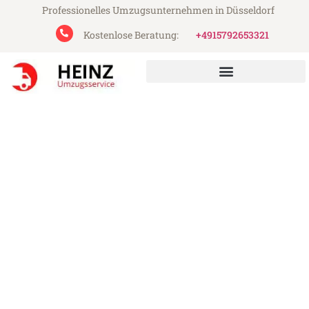
Professionelles Umzugsunternehmen in Düsseldorf
Kostenlose Beratung:
+4915792653321
Heinz Umzugsservice aus Düsseldorf
Umzug Düsseldorf Hradec
Králové
Günstiger Umzug Düsseldorf Hradec
Králové (ab 199€)
Express-Abwicklung in unter 24 Stunden!
Über 15 Jahre Erfahrung mit Umzügen!