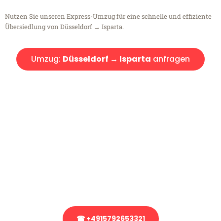
Nutzen Sie unseren Express-Umzug für eine schnelle und effiziente
Übersiedlung von Düsseldorf → Isparta.
Umzug:
Düsseldorf → Isparta
anfragen
Kostenlose Beratung!
Sie haben Fragen?
Sie haben Fragen zu Ihrem Transport oder benötigen eine Beratung
bezüglich Ihres Umzug?
Rufen Sie uns gerne an, unser Team aus Experten freut sich, Ihnen
kostenlos weiterzuhelfen!
☎ +4915792653321