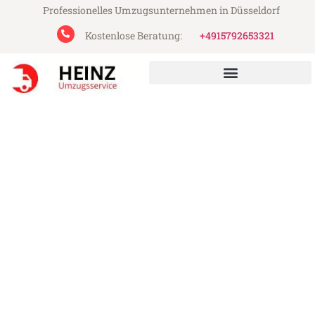
Professionelles Umzugsunternehmen in Düsseldorf
Kostenlose Beratung:
+4915792653321
Heinz Umzugsservice aus Düsseldorf
Umzug Düsseldorf Isparta
Günstiger Umzug Düsseldorf Isparta (ab
199€)
Express-Abwicklung in unter 24 Stunden!
Über 15 Jahre Erfahrung mit Umzügen!
Angebot erhalten in unter 30 Minuten!