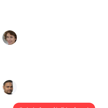
"Besser hätte ich mir den Umzug von
Düsseldorf nach Wien nicht vorstellen
können - DANKE!"
Maria W
Umzug von Düsseldorf nach Wien
"Mein Klavier kam in unter 24 Stunden
ohne einen Kratzer an - ein
erstklassiger Service!"
Ümit Y.
Klaviertransport in Düsseldorf