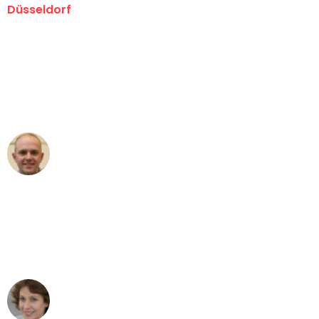
Düsseldorf
"Erste Klasse! Ein großes Dankeschön
an das gesamte Team von Heinz
Umzugsservice für ihren
außergewöhnlichen Service!"
Frederik F.
Umzug in Düsseldorf
"Besser hätte ich mir den Umzug von
Düsseldorf nach Wien nicht vorstellen
können - DANKE!"
Maria W
Umzug von Düsseldorf nach Wien