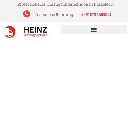
Professionelles Umzugsunternehmen in Düsseldorf
Kostenlose Beratung:
+4915792653321
Heinz Umzugsservice aus Düsseldorf
Umzug Düsseldorf Kayseri
Günstiger Umzug Düsseldorf Kayseri (ab
199€)
Express-Abwicklung in unter 24 Stunden!
Über 15 Jahre Erfahrung mit Umzügen!
Angebot erhalten in unter 30 Minuten!