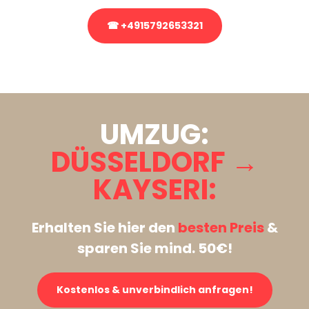
☎ +4915792653321
Stattdessen eine unverbindliche Anfrage senden
UMZUG:
DÜSSELDORF →
KAYSERI:
Erhalten Sie hier den
besten Preis
&
sparen Sie mind. 50€!
Kostenlos & unverbindlich anfragen!