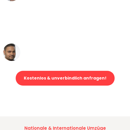
"Mein Klavier kam in unter 24 Stunden
ohne einen Kratzer an - ein
erstklassiger Service!"
Ümit Y.
Klaviertransport in Düsseldorf
Kostenlos & unverbindlich anfragen!
Jetzt anfragen und der nächste glückliche Kunde werden. Alle
Umzugsanfragen sind zu
100% kostenlos & unverbindlich!
Nationale & Internationale Umzüge