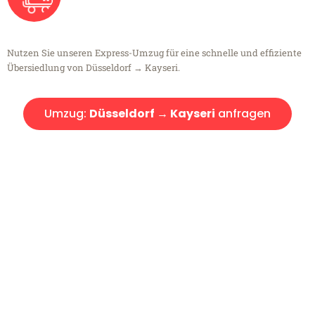
Nutzen Sie unseren Express-Umzug für eine schnelle und effiziente
Übersiedlung von Düsseldorf → Kayseri.
Umzug:
Düsseldorf → Kayseri
anfragen
Kostenlose Beratung!
Sie haben Fragen?
Sie haben Fragen zu Ihrem Transport oder benötigen eine Beratung
bezüglich Ihres Umzug?
Rufen Sie uns gerne an, unser Team aus Experten freut sich, Ihnen
kostenlos weiterzuhelfen!