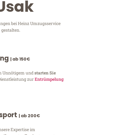
 Usak
tungen bei Heinz Umzugsservice
 gestalten.
ung
| ab 150€
von Unnötigem und
starten Sie
Dienstleistung zur
Entrümpelung
nsport
| ab 200€
nsere Expertise im