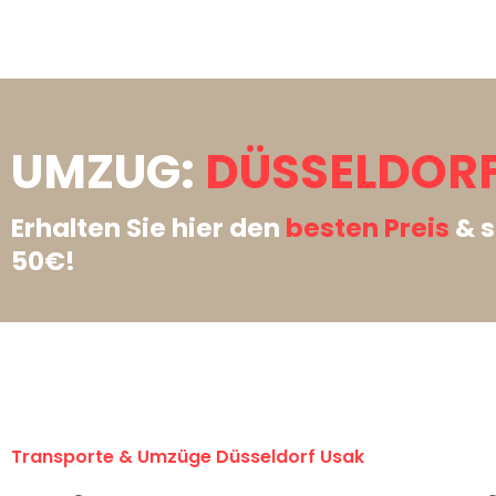
UMZUG:
DÜSSELDORF
Erhalten Sie hier den
besten Preis
& s
50€!
Transporte & Umzüge Düsseldorf Usak