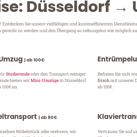
ise: Düsseldorf →
Entdecken Sie unsere vielfältigen und kosteneffizienten Dienstleis
sen gerecht zu werden und den Übergang so reibungslos wie möglich zu
 Umzug
Entrümpel
| ab 100€
für
Studierende
oder den Transport weniger
Befreien Sie sich 
ände bieten wir
Mini-Umzüge
in Düsseldorf
frisch
mit unserer 
 100€ an.
ab 150€.
ltransport
Klaviertra
| ab 80€
inzelnes Möbelstück oder mehrere, wir
Vertrauen Sie auf u