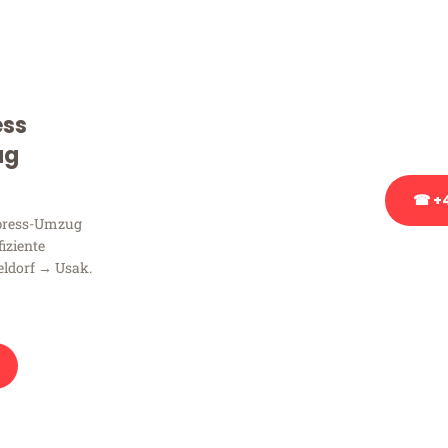
Sie haben Fragen zu Ihrem
Beratung bezüglich Ihres
Rufen Sie uns gerne an, un
ess
Ihnen kostenlos weiterzuh
ug
☎ +4
xpress-Umzug
fiziente
Stattdessen eine u
eldorf → Usak.