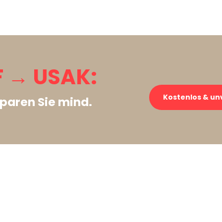
 → USAK:
Kostenlos & un
paren Sie mind.