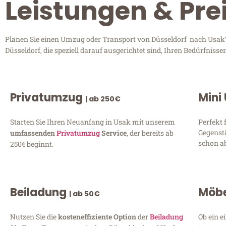
Leistungen & Pre
Planen Sie einen Umzug oder Transport von Düsseldorf nach Usak? 
Düsseldorf, die speziell darauf ausgerichtet sind, Ihren Bedürfnis
Privatumzug
Mini
| ab 250€
Starten Sie Ihren Neuanfang in Usak mit unserem
Perfekt 
Gegenst
umfassenden
Privatumzug
Service
, der bereits ab
schon ab
250€ beginnt.
Beiladung
Möbe
| ab 50€
Nutzen Sie die
kosteneffiziente Option
der
Beiladung
Ob ein e