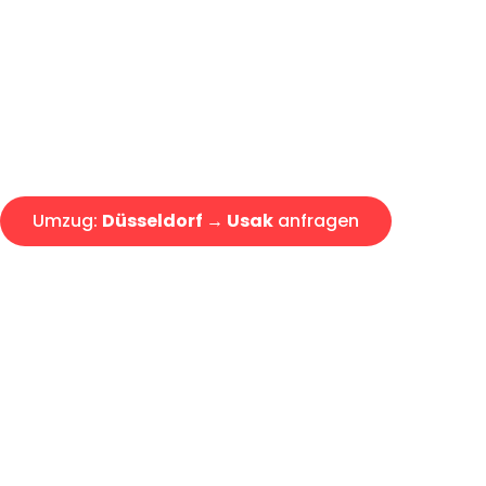
Express-Abwicklung in unter 2
Über 15 Jahre Erfahrung mit 
Angebot erhalten in unter 30 
Umzug:
Düsseldorf → Usak
anfragen
Alle Umzugsanfragen sind zu 100% kostenlos & unverbind