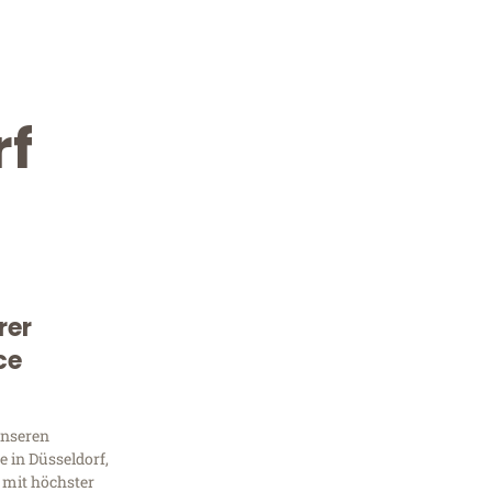
rf
rer
Kostenlose Beratung!
ce
Sie 
unseren
Frag
 in Düsseldorf,
 mit höchster