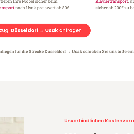
tieren Ihre Möbel sicher beim
Klaviertransport
, 
ansport
nach Usak preiswert ab 80€.
sicher
ab 200€ zu be
zug:
Düsseldorf → Usak
anfragen
nliegen für die Strecke Düsseldorf → Usak schicken Sie uns bitte ei
Unverbindlichen Kostenvora