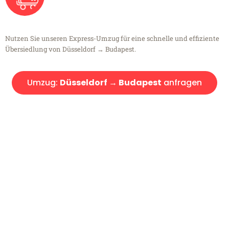
Nutzen Sie unseren Express-Umzug für eine schnelle und effiziente
Übersiedlung von Düsseldorf → Budapest.
Umzug:
Düsseldorf → Budapest
anfragen
Kostenlose Beratung!
Sie haben Fragen?
Sie haben Fragen zu Ihrem Transport oder benötigen eine Beratung
bezüglich Ihres Umzug?
Rufen Sie uns gerne an, unser Team aus Experten freut sich, Ihnen
kostenlos weiterzuhelfen!