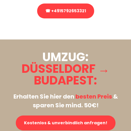
☎ +4915792653321
Stattdessen eine unverbindliche Anfrage senden
UMZUG:
DÜSSELDORF →
BUDAPEST:
Erhalten Sie hier den
besten Preis
&
sparen Sie mind. 50€!
Kostenlos & unverbindlich anfragen!