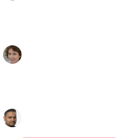
"Besser hätte ich mir den Umzug von
Düsseldorf nach Wien nicht vorstellen
können - DANKE!"
Maria W
Umzug von Düsseldorf nach Wien
"Mein Klavier kam in unter 24 Stunden
ohne einen Kratzer an - ein
erstklassiger Service!"
Ümit Y.
Klaviertransport in Düsseldorf