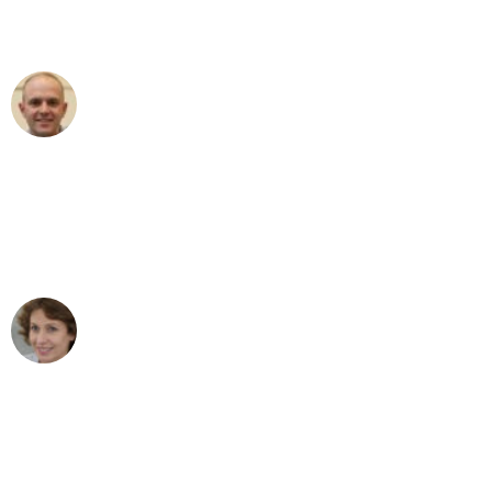
außergewöhnlichen Service!"
Frederik F.
Umzug in Düsseldorf
"Besser hätte ich mir den Umzug von
Düsseldorf nach Wien nicht vorstellen
können - DANKE!"
Maria W
Umzug von Düsseldorf nach Wien
"Mein Klavier kam in unter 24 Stunden
ohne einen Kratzer an - ein
erstklassiger Service!"