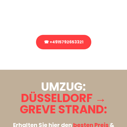
Sie haben Fragen zu Ihrem Transport oder benötigen eine Beratung
bezüglich Ihres Umzug?
Rufen Sie uns gerne an, unser Team aus Experten freut sich, Ihnen
kostenlos weiterzuhelfen!
☎ +4915792653321
Stattdessen eine unverbindliche Anfrage senden
UMZUG:
DÜSSELDORF →
GREVE STRAND:
Erhalten Sie hier den
besten Preis
&