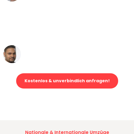
"Mein Klavier kam in unter 24 Stunden
ohne einen Kratzer an - ein
erstklassiger Service!"
Ümit Y.
Klaviertransport in Düsseldorf
Kostenlos & unverbindlich anfragen!
Jetzt anfragen und der nächste glückliche Kunde werden. Alle
Umzugsanfragen sind zu
100% kostenlos & unverbindlich!
Nationale & Internationale Umzüge