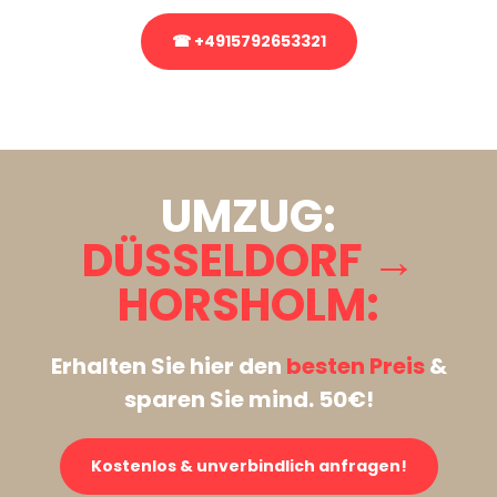
☎ +4915792653321
Stattdessen eine unverbindliche Anfrage senden
UMZUG:
DÜSSELDORF →
HORSHOLM:
Erhalten Sie hier den
besten Preis
&
sparen Sie mind. 50€!
Kostenlos & unverbindlich anfragen!