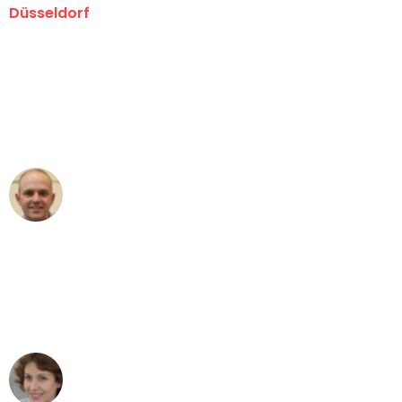
Düsseldorf
"Erste Klasse! Ein großes Dankeschön
an das gesamte Team von Heinz
Umzugsservice für ihren
außergewöhnlichen Service!"
Frederik F.
Umzug in Düsseldorf
"Besser hätte ich mir den Umzug von
Düsseldorf nach Wien nicht vorstellen
können - DANKE!"
Maria W
Umzug von Düsseldorf nach Wien