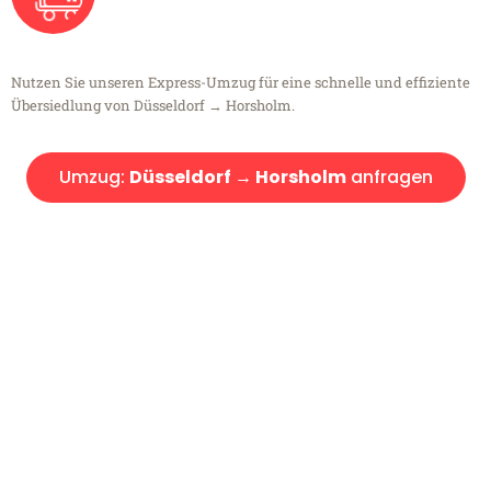
Nutzen Sie unseren Express-Umzug für eine schnelle und effiziente
Übersiedlung von Düsseldorf → Horsholm.
Umzug:
Düsseldorf → Horsholm
anfragen
Kostenlose Beratung!
Sie haben Fragen?
Sie haben Fragen zu Ihrem Transport oder benötigen eine Beratung
bezüglich Ihres Umzug?
Rufen Sie uns gerne an, unser Team aus Experten freut sich, Ihnen
kostenlos weiterzuhelfen!