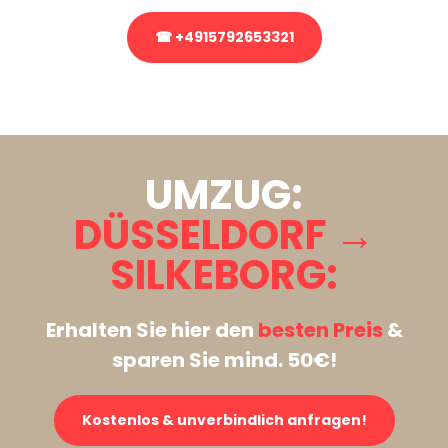
☎ +4915792653321
Stattdessen eine unverbindliche Anfrage senden
UMZUG:
DÜSSELDORF →
SILKEBORG:
Erhalten Sie hier den
besten Preis
&
sparen Sie mind. 50€!
Kostenlos & unverbindlich anfragen!