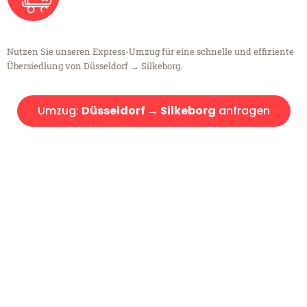
Nutzen Sie unseren Express-Umzug für eine schnelle und effiziente
Übersiedlung von Düsseldorf → Silkeborg.
Umzug:
Düsseldorf → Silkeborg
anfragen
Kostenlose Beratung!
Sie haben Fragen?
Sie haben Fragen zu Ihrem Transport oder benötigen eine Beratung
bezüglich Ihres Umzug?
Rufen Sie uns gerne an, unser Team aus Experten freut sich, Ihnen
kostenlos weiterzuhelfen!