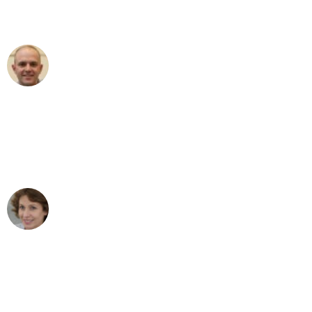
außergewöhnlichen Service!"
Frederik F.
Umzug in Düsseldorf
"Besser hätte ich mir den Umzug von
Düsseldorf nach Wien nicht vorstellen
können - DANKE!"
Maria W
Umzug von Düsseldorf nach Wien
"Mein Klavier kam in unter 24 Stunden
ohne einen Kratzer an - ein
erstklassiger Service!"