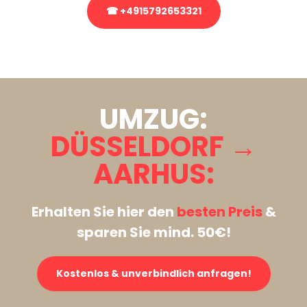
☎ +4915792653321
Stattdessen eine unverbindliche Anfrage senden
UMZUG:
DÜSSELDORF →
AARHUS:
Erhalten Sie hier den
besten Preis
&
sparen Sie mind. 50€!
Kostenlos & unverbindlich anfragen!