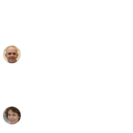
"Erste Klasse! Ein großes Dankeschön
an das gesamte Team von Heinz
Umzugsservice für ihren
außergewöhnlichen Service!"
Frederik F.
Umzug in Düsseldorf
"Besser hätte ich mir den Umzug von
Düsseldorf nach Wien nicht vorstellen
können - DANKE!"
Maria W
Umzug von Düsseldorf nach Wien