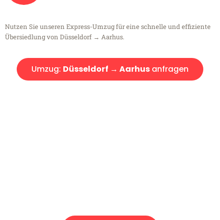
Nutzen Sie unseren Express-Umzug für eine schnelle und effiziente
Übersiedlung von Düsseldorf → Aarhus.
Umzug:
Düsseldorf → Aarhus
anfragen
Kostenlose Beratung!
Sie haben Fragen?
Sie haben Fragen zu Ihrem Transport oder benötigen eine Beratung
bezüglich Ihres Umzug?
Rufen Sie uns gerne an, unser Team aus Experten freut sich, Ihnen
kostenlos weiterzuhelfen!