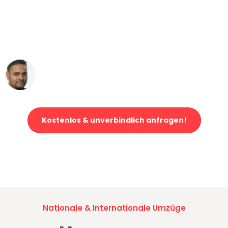
"Mein Klavier kam in unter 24 Stunden
ohne einen Kratzer an - ein
erstklassiger Service!"
Ümit Y.
Klaviertransport in Düsseldorf
Kostenlos & unverbindlich anfragen!
Jetzt anfragen und der nächste glückliche Kunde werden. Alle
Umzugsanfragen sind zu
100% kostenlos & unverbindlich!
Nationale & Internationale Umzüge