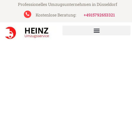
Professionelles Umzugsunternehmen in Düsseldorf
Kostenlose Beratung:
+4915792653321
Heinz Umzugsservice aus Düsseldorf
Umzug Düsseldorf Aarhus
Günstiger Umzug Düsseldorf Aarhus (ab
199€)
Express-Abwicklung in unter 24 Stunden!
Über 15 Jahre Erfahrung mit Umzügen!
Angebot erhalten in unter 30 Minuten!