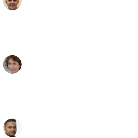
Umzug in Düsseldorf
"Besser hätte ich mir den Umzug von
Düsseldorf nach Wien nicht vorstellen
können - DANKE!"
Maria W
Umzug von Düsseldorf nach Wien
"Mein Klavier kam in unter 24 Stunden
ohne einen Kratzer an - ein
erstklassiger Service!"
Ümit Y.
Klaviertransport in Düsseldorf