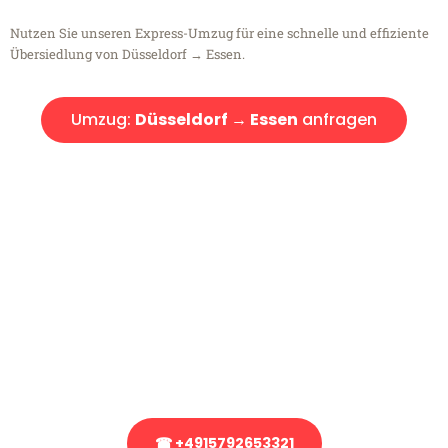
Nutzen Sie unseren Express-Umzug für eine schnelle und effiziente
Übersiedlung von Düsseldorf → Essen.
Umzug:
Düsseldorf → Essen
anfragen
Kostenlose Beratung!
Sie haben Fragen?
Sie haben Fragen zu Ihrem Transport oder benötigen eine Beratung
bezüglich Ihres Umzug?
Rufen Sie uns gerne an, unser Team aus Experten freut sich, Ihnen
kostenlos weiterzuhelfen!
☎ +4915792653321