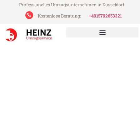
Professionelles Umzugsunternehmen in Düsseldorf
Kostenlose Beratung:
+4915792653321
Heinz Umzugsservice aus Düsseldorf
Umzug Düsseldorf
Dortmund
Günstiger Umzug Düsseldorf Dortmund
(ab 199€)
Express-Abwicklung in unter 24 Stunden!
Über 15 Jahre Erfahrung mit Umzügen!