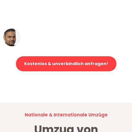
"Mein Klavier kam in unter 24 Stunden
ohne einen Kratzer an - ein
erstklassiger Service!"
Ümit Y.
Klaviertransport in Düsseldorf
Kostenlos & unverbindlich anfragen!
Jetzt anfragen und der nächste glückliche Kunde werden. Alle
Umzugsanfragen sind zu
100% kostenlos & unverbindlich!
Nationale & Internationale Umzüge
Umzug von