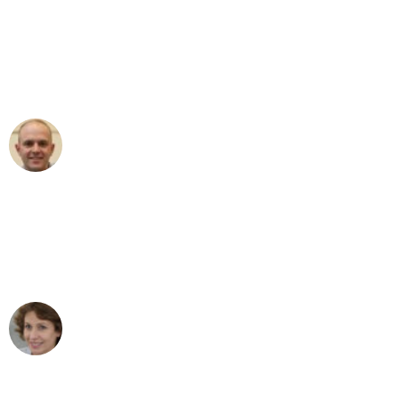
"Erste Klasse! Ein großes Dankeschön
an das gesamte Team von Heinz
Umzugsservice für ihren
außergewöhnlichen Service!"
Frederik F.
Umzug in Düsseldorf
"Besser hätte ich mir den Umzug von
Düsseldorf nach Wien nicht vorstellen
können - DANKE!"
Maria W
Umzug von Düsseldorf nach Wien