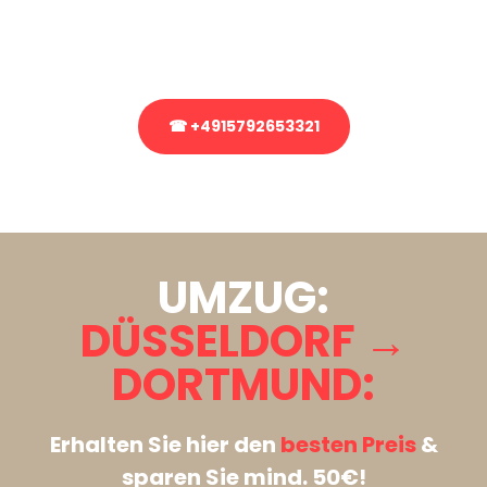
Rufen Sie uns gerne an, unser Team aus Experten freut sich, Ihnen
kostenlos weiterzuhelfen!
☎ +4915792653321
Stattdessen eine unverbindliche Anfrage senden
UMZUG:
DÜSSELDORF →
DORTMUND:
Erhalten Sie hier den
besten Preis
&
sparen Sie mind. 50€!