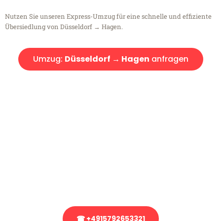
Nutzen Sie unseren Express-Umzug für eine schnelle und effiziente
Übersiedlung von Düsseldorf → Hagen.
Umzug:
Düsseldorf → Hagen
anfragen
Kostenlose Beratung!
Sie haben Fragen?
Sie haben Fragen zu Ihrem Transport oder benötigen eine Beratung
bezüglich Ihres Umzug?
Rufen Sie uns gerne an, unser Team aus Experten freut sich, Ihnen
kostenlos weiterzuhelfen!
☎ +4915792653321