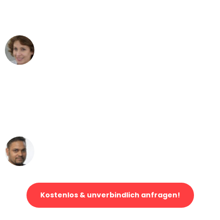
Düsseldorf nach Wien nicht vorstellen
können - DANKE!"
Maria W
Umzug von Düsseldorf nach Wien
"Mein Klavier kam in unter 24 Stunden
ohne einen Kratzer an - ein
erstklassiger Service!"
Ümit Y.
Klaviertransport in Düsseldorf
Kostenlos & unverbindlich anfragen!