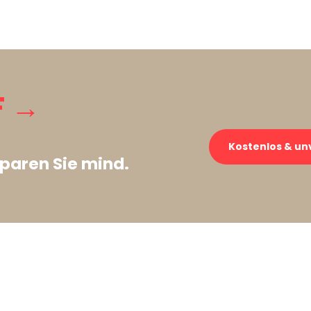
F →
Kostenlos & un
paren Sie mind.