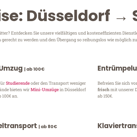
se: Düsseldorf → 
ter? Entdecken Sie unsere vielfältigen und kosteneffizienten Diens
sen gerecht zu werden und den Übergang so reibungslos wie möglich zu
 Umzug
Entrümpel
| ab 100€
für
Studierende
oder den Transport weniger
Befreien Sie sich 
ände bieten wir
Mini-Umzüge
in Düsseldorf
frisch
mit unserer 
 100€ an.
ab 150€.
ltransport
Klaviertra
| ab 80€