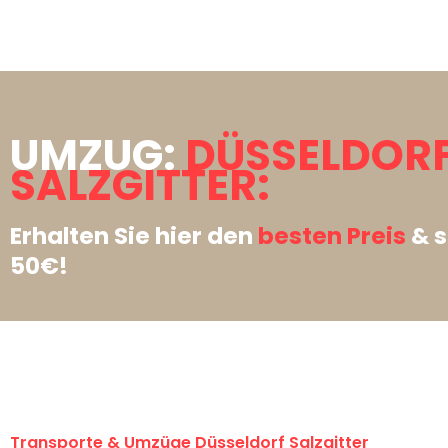
UMZUG:
DÜSSELDOR
SALZGITTER:
Erhalten Sie hier den
besten Preis
& s
50€!
Transporte & Umzüge Düsseldorf Salzgitter