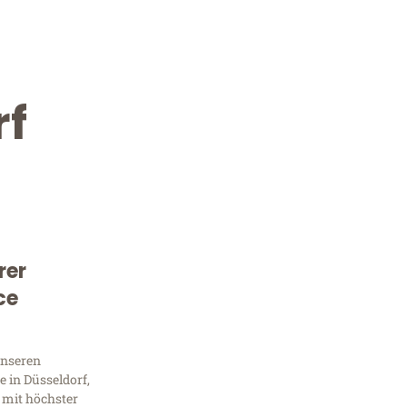
rf
rer
Kostenlose Beratung!
ce
Sie 
unseren
Frag
 in Düsseldorf,
 mit höchster