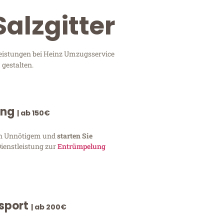
Salzgitter
tleistungen bei Heinz Umzugsservice
 gestalten.
ung
| ab 150€
von Unnötigem und
starten Sie
Dienstleistung zur
Entrümpelung
nsport
| ab 200€