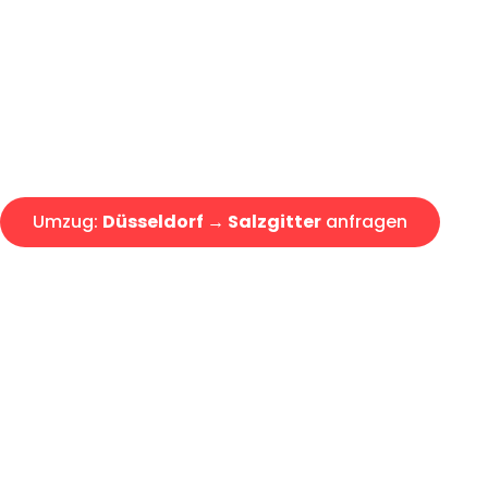
Express-Abwicklung in unter 2
Über 15 Jahre Erfahrung mit 
Angebot erhalten in unter 30 
Umzug:
Düsseldorf → Salzgitter
anfragen
Alle Umzugsanfragen sind zu 100% kostenlos & unverbind