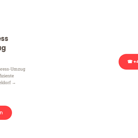
Sie haben Fragen zu Ihrem
Beratung bezüglich Ihres
Rufen Sie uns gerne an, un
ess
Ihnen kostenlos weiterzuh
ug
☎ +4
xpress-Umzug
fiziente
Stattdessen eine u
eldorf →
n