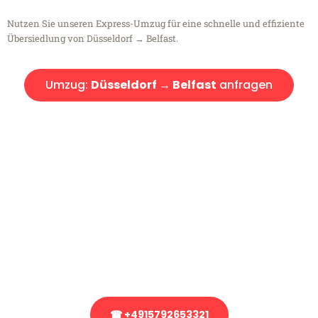
Nutzen Sie unseren Express-Umzug für eine schnelle und effiziente
Übersiedlung von Düsseldorf → Belfast.
Umzug:
Düsseldorf → Belfast
anfragen
Kostenlose Beratung!
Sie haben Fragen?
Sie haben Fragen zu Ihrem Transport oder benötigen eine Beratung
bezüglich Ihres Umzug?
Rufen Sie uns gerne an, unser Team aus Experten freut sich, Ihnen
kostenlos weiterzuhelfen!
☎ +4915792653321