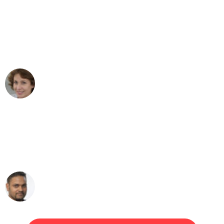
"Besser hätte ich mir den Umzug von
Düsseldorf nach Wien nicht vorstellen
können - DANKE!"
Maria W
Umzug von Düsseldorf nach Wien
"Mein Klavier kam in unter 24 Stunden
ohne einen Kratzer an - ein
erstklassiger Service!"
Ümit Y.
Klaviertransport in Düsseldorf