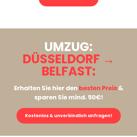
Stattdessen eine unverbindliche Anfrage senden
UMZUG:
DÜSSELDORF →
BELFAST:
Erhalten Sie hier den
besten Preis
&
sparen Sie mind. 50€!
Kostenlos & unverbindlich anfragen!