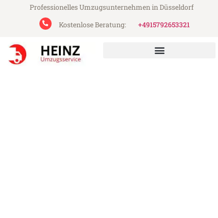
Professionelles Umzugsunternehmen in Düsseldorf
Kostenlose Beratung:
+4915792653321
Heinz Umzugsservice aus Düsseldorf
Umzug Düsseldorf Belfast
Günstiger Umzug Düsseldorf Belfast (ab
199€)
Express-Abwicklung in unter 24 Stunden!
Über 15 Jahre Erfahrung mit Umzügen!
Angebot erhalten in unter 30 Minuten!