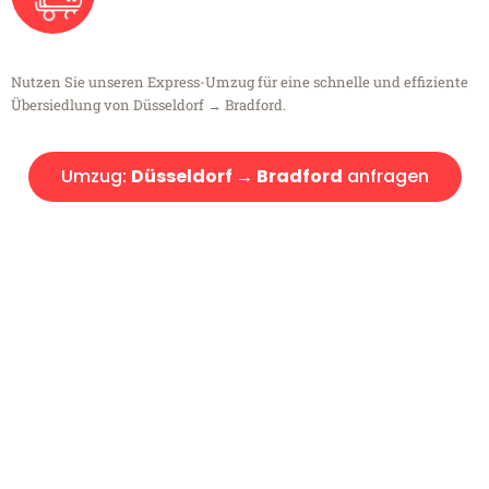
Nutzen Sie unseren Express-Umzug für eine schnelle und effiziente
Übersiedlung von Düsseldorf → Bradford.
Umzug:
Düsseldorf → Bradford
anfragen
Kostenlose Beratung!
Sie haben Fragen?
Sie haben Fragen zu Ihrem Transport oder benötigen eine Beratung
bezüglich Ihres Umzug?
Rufen Sie uns gerne an, unser Team aus Experten freut sich, Ihnen
kostenlos weiterzuhelfen!