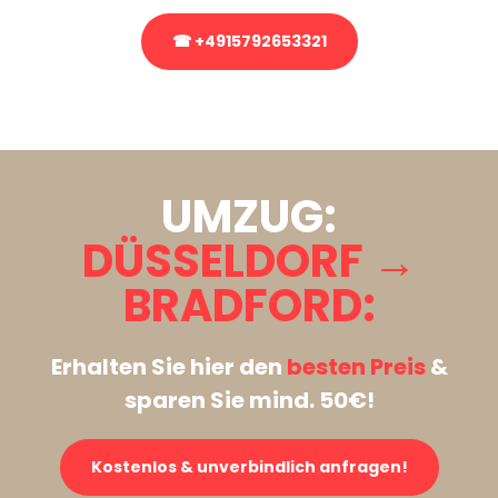
☎ +4915792653321
Stattdessen eine unverbindliche Anfrage senden
UMZUG:
DÜSSELDORF →
BRADFORD:
Erhalten Sie hier den
besten Preis
&
sparen Sie mind. 50€!
Kostenlos & unverbindlich anfragen!