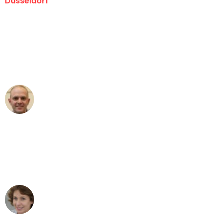
Düsseldorf
"Erste Klasse! Ein großes Dankeschön
an das gesamte Team von Heinz
Umzugsservice für ihren
außergewöhnlichen Service!"
Frederik F.
Umzug in Düsseldorf
"Besser hätte ich mir den Umzug von
Düsseldorf nach Wien nicht vorstellen
können - DANKE!"
Maria W
Umzug von Düsseldorf nach Wien