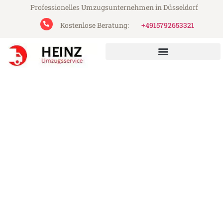
Professionelles Umzugsunternehmen in Düsseldorf
Kostenlose Beratung:
+4915792653321
Heinz Umzugsservice aus Düsseldorf
Umzug Düsseldorf Bradford
Günstiger Umzug Düsseldorf Bradford (ab
199€)
Express-Abwicklung in unter 24 Stunden!
Über 15 Jahre Erfahrung mit Umzügen!
Angebot erhalten in unter 30 Minuten!