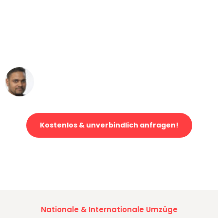
"Mein Klavier kam in unter 24 Stunden
ohne einen Kratzer an - ein
erstklassiger Service!"
Ümit Y.
Klaviertransport in Düsseldorf
Kostenlos & unverbindlich anfragen!
Jetzt anfragen und der nächste glückliche Kunde werden. Alle
Umzugsanfragen sind zu
100% kostenlos & unverbindlich!
Nationale & Internationale Umzüge