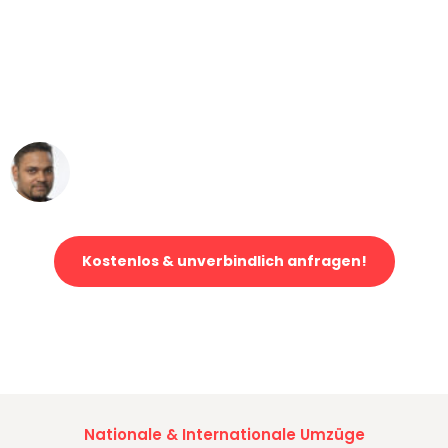
"Mein Klavier kam in unter 24 Stunden
ohne einen Kratzer an - ein
erstklassiger Service!"
Ümit Y.
Klaviertransport in Düsseldorf
Kostenlos & unverbindlich anfragen!
Jetzt anfragen und der nächste glückliche Kunde werden. Alle
Umzugsanfragen sind zu
100% kostenlos & unverbindlich!
Nationale & Internationale Umzüge