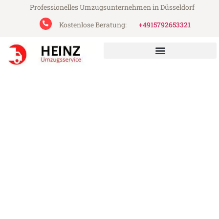
Professionelles Umzugsunternehmen in Düsseldorf
Kostenlose Beratung:
+4915792653321
Heinz Umzugsservice aus Düsseldorf
Umzug Düsseldorf
Colchester
Günstiger Umzug Düsseldorf Colchester
(ab 199€)
Express-Abwicklung in unter 24 Stunden!
Über 15 Jahre Erfahrung mit Umzügen!