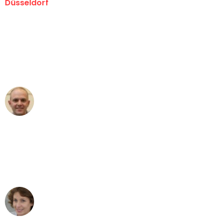
Düsseldorf
"Erste Klasse! Ein großes Dankeschön
an das gesamte Team von Heinz
Umzugsservice für ihren
außergewöhnlichen Service!"
Frederik F.
Umzug in Düsseldorf
"Besser hätte ich mir den Umzug von
Düsseldorf nach Wien nicht vorstellen
können - DANKE!"
Maria W
Umzug von Düsseldorf nach Wien