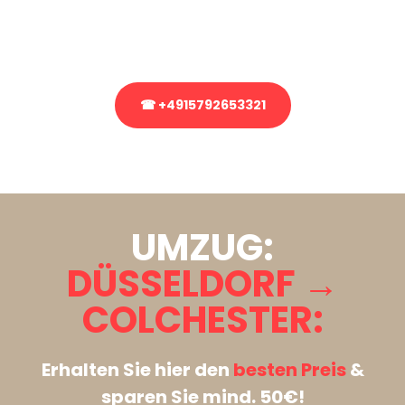
Rufen Sie uns gerne an, unser Team aus Experten freut sich, Ihnen
kostenlos weiterzuhelfen!
☎ +4915792653321
Stattdessen eine unverbindliche Anfrage senden
UMZUG:
DÜSSELDORF →
COLCHESTER:
Erhalten Sie hier den
besten Preis
&
sparen Sie mind. 50€!