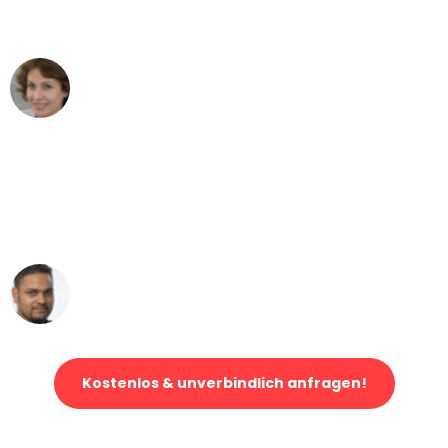
können - DANKE!"
Maria W
Umzug von Düsseldorf nach Wien
"Mein Klavier kam in unter 24 Stunden
ohne einen Kratzer an - ein
erstklassiger Service!"
Ümit Y.
Klaviertransport in Düsseldorf
Kostenlos & unverbindlich anfragen!
Jetzt anfragen und der nächste glückliche Kunde werden. Alle