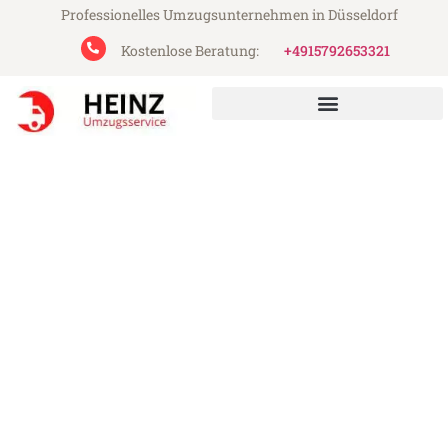
Professionelles Umzugsunternehmen in Düsseldorf
Kostenlose Beratung:
+4915792653321
Heinz Umzugsservice aus Düsseldorf
Umzug Düsseldorf East
Dunbartonshire
Günstiger Umzug Düsseldorf East
Dunbartonshire (ab 199€)
Express-Abwicklung in unter 24 Stunden!
Über 15 Jahre Erfahrung mit Umzügen!