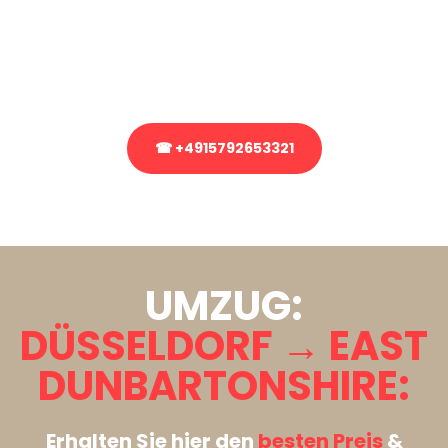
Sie haben Fragen zu Ihrem Transport oder benötigen eine Beratung
bezüglich Ihres Umzug?
Rufen Sie uns gerne an, unser Team aus Experten freut sich, Ihnen
kostenlos weiterzuhelfen!
☎ +4915792653321
Stattdessen eine unverbindliche Anfrage senden
UMZUG:
DÜSSELDORF → EAST
DUNBARTONSHIRE:
Erhalten Sie hier den
besten Preis
&