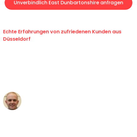
Unverbindlich East Dunbartonshire anfragen
Echte Erfahrungen von zufriedenen Kunden aus
Düsseldorf
"Erste Klasse! Ein großes Dankeschön
an das gesamte Team von Heinz
Umzugsservice für ihren
außergewöhnlichen Service!"
Frederik F.
Umzug in Düsseldorf
"Besser hätte ich mir den Umzug von
Düsseldorf nach Wien nicht vorstellen