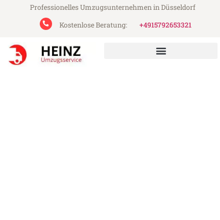
Professionelles Umzugsunternehmen in Düsseldorf
Kostenlose Beratung:
+4915792653321
Heinz Umzugsservice aus Düsseldorf
Umzug Düsseldorf Glasgow
Günstiger Umzug Düsseldorf Glasgow (ab
199€)
Express-Abwicklung in unter 24 Stunden!
Über 15 Jahre Erfahrung mit Umzügen!
Angebot erhalten in unter 30 Minuten!