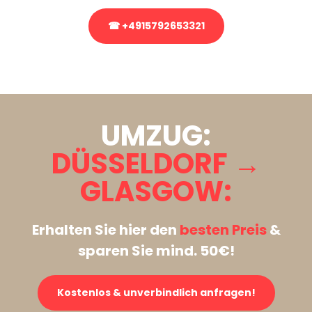
☎ +4915792653321
Stattdessen eine unverbindliche Anfrage senden
UMZUG:
DÜSSELDORF →
GLASGOW:
Erhalten Sie hier den
besten Preis
&
sparen Sie mind. 50€!
Kostenlos & unverbindlich anfragen!