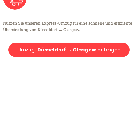
Nutzen Sie unseren Express-Umzug für eine schnelle und effiziente
Übersiedlung von Düsseldorf → Glasgow.
Umzug:
Düsseldorf → Glasgow
anfragen
Kostenlose Beratung!
Sie haben Fragen?
Sie haben Fragen zu Ihrem Transport oder benötigen eine Beratung
bezüglich Ihres Umzug?
Rufen Sie uns gerne an, unser Team aus Experten freut sich, Ihnen
kostenlos weiterzuhelfen!