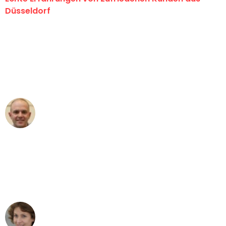
Düsseldorf
"Erste Klasse! Ein großes Dankeschön
an das gesamte Team von Heinz
Umzugsservice für ihren
außergewöhnlichen Service!"
Frederik F.
Umzug in Düsseldorf
"Besser hätte ich mir den Umzug von
Düsseldorf nach Wien nicht vorstellen
können - DANKE!"
Maria W
Umzug von Düsseldorf nach Wien