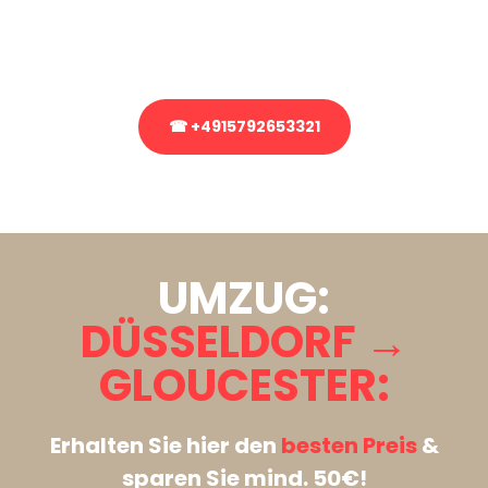
Rufen Sie uns gerne an, unser Team aus Experten freut sich, Ihnen
kostenlos weiterzuhelfen!
☎ +4915792653321
Stattdessen eine unverbindliche Anfrage senden
UMZUG:
DÜSSELDORF →
GLOUCESTER:
Erhalten Sie hier den
besten Preis
&
sparen Sie mind. 50€!