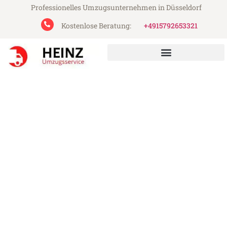
Professionelles Umzugsunternehmen in Düsseldorf
Kostenlose Beratung:
+4915792653321
Heinz Umzugsservice aus Düsseldorf
Umzug Düsseldorf
Gloucester
Günstiger Umzug Düsseldorf Gloucester
(ab 199€)
Express-Abwicklung in unter 24 Stunden!
Über 15 Jahre Erfahrung mit Umzügen!