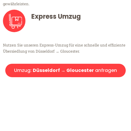
gewährleisten.
Express Umzug
Nutzen Sie unseren Express-Umzug für eine schnelle und effiziente
Übersiedlung von Düsseldorf → Gloucester.
Umzug:
Düsseldorf → Gloucester
anfragen
Kostenlose Beratung!
Sie haben Fragen?
Sie haben Fragen zu Ihrem Transport oder benötigen eine Beratung
bezüglich Ihres Umzug?