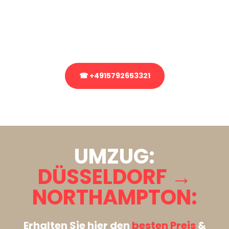
Sie haben Fragen zu Ihrem Transport oder benötigen eine Beratung
bezüglich Ihres Umzug?
Rufen Sie uns gerne an, unser Team aus Experten freut sich, Ihnen
kostenlos weiterzuhelfen!
☎ +4915792653321
Stattdessen eine unverbindliche Anfrage senden
UMZUG:
DÜSSELDORF →
NORTHAMPTON:
Erhalten Sie hier den
besten Preis
&