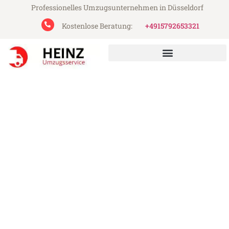
Professionelles Umzugsunternehmen in Düsseldorf
Kostenlose Beratung:
+4915792653321
Heinz Umzugsservice aus Düsseldorf
Umzug Düsseldorf
Northampton
Günstiger Umzug Düsseldorf Northampton
(ab 199€)
Express-Abwicklung in unter 24 Stunden!
Über 15 Jahre Erfahrung mit Umzügen!