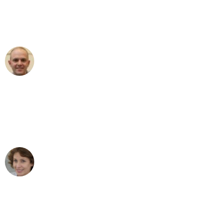
Umzugsservice für ihren
außergewöhnlichen Service!"
Frederik F.
Umzug in Düsseldorf
"Besser hätte ich mir den Umzug von
Düsseldorf nach Wien nicht vorstellen
können - DANKE!"
Maria W
Umzug von Düsseldorf nach Wien
"Mein Klavier kam in unter 24 Stunden
ohne einen Kratzer an - ein