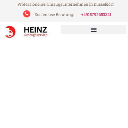
Professionelles Umzugsunternehmen in Düsseldorf
Kostenlose Beratung:
+4915792653321
Heinz Umzugsservice aus Düsseldorf
Umzug Düsseldorf
Nottingham
Günstiger Umzug Düsseldorf Nottingham
(ab 199€)
Express-Abwicklung in unter 24 Stunden!
Über 15 Jahre Erfahrung mit Umzügen!