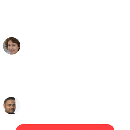
"Besser hätte ich mir den Umzug von
Düsseldorf nach Wien nicht vorstellen
können - DANKE!"
Maria W
Umzug von Düsseldorf nach Wien
"Mein Klavier kam in unter 24 Stunden
ohne einen Kratzer an - ein
erstklassiger Service!"
Ümit Y.
Klaviertransport in Düsseldorf