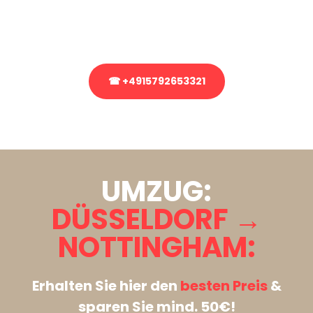
Rufen Sie uns gerne an, unser Team aus Experten freut sich, Ihnen
kostenlos weiterzuhelfen!
☎ +4915792653321
Stattdessen eine unverbindliche Anfrage senden
UMZUG:
DÜSSELDORF →
NOTTINGHAM:
Erhalten Sie hier den
besten Preis
&
sparen Sie mind. 50€!